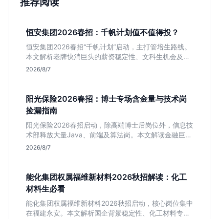
推荐阅读
恒安集团2026春招：千帆计划值不值得投？
恒安集团2026春招“千帆计划”启动，主打管培生路线。
本文解析老牌快消巨头的薪资稳定性、文科生机会及决
策链条长的局限，帮你判断是否值得投递。
2026/8/7
阳光保险2026春招：博士专场含金量与技术岗
捡漏指南
阳光保险2026春招启动，除高端博士后岗位外，信息技
术部释放大量Java、前端及算法岗。本文解读金融巨头
校招门槛，分析技术岗需求与投递价值，助你快速判断
2026/8/7
是否值得投。
能化集团权属福维新材料2026秋招解读：化工
材料生必看
能化集团权属福维新材料2026秋招启动，核心岗位集中
在福建永安。本文解析国企背景稳定性、化工材料专业