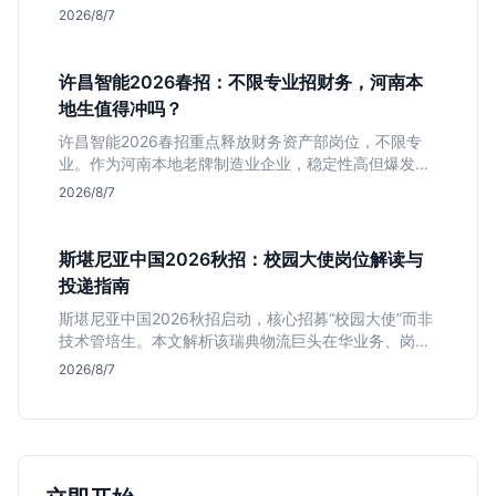
匹配度及工作地点限制，助理工科生判断是否值得投
2026/8/7
递。
许昌智能2026春招：不限专业招财务，河南本
地生值得冲吗？
许昌智能2026春招重点释放财务资产部岗位，不限专
业。作为河南本地老牌制造业企业，稳定性高但爆发涨
薪机会少。适合想在本地积累工业场景经验的应届生。
2026/8/7
斯堪尼亚中国2026秋招：校园大使岗位解读与
投递指南
斯堪尼亚中国2026秋招启动，核心招募“校园大使”而非
技术管培生。本文解析该瑞典物流巨头在华业务、岗位
真实职责及不限专业背后的竞争逻辑，助你判断是否值
2026/8/7
得投递。