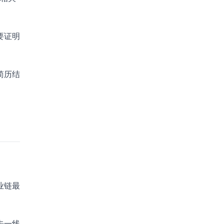
要证明
简历结
业链最
去一线