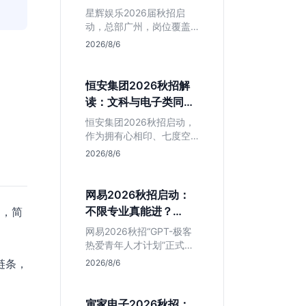
专业但薪资面议
星辉娱乐2026届秋招启
动，总部广州，岗位覆盖
技术、美术、策划。PHP
2026/8/6
岗非主流，美术话语权
高，薪资全面面议。适合
想接触项目全流程的应届
恒安集团2026秋招解
生，追求大厂光环者慎
读：文科与电子类同学
投。
的稳妥选择？
恒安集团2026秋招启动，
作为拥有心相印、七度空
间等国民品牌的快消巨
2026/8/6
头，本次招聘主打职业稳
定性。文章深度解析管培
生项目，明确文商科主攻
网易2026秋招启动：
品牌营销、理工科侧重技
不限专业真能进？
品，简
术支持的岗位逻辑，客观
GPT-极客计划解读
分析传统制造业薪资平稳
网易2026秋招“GPT-极客
但平台扎实的特点，助应
热爱青年人才计划”正式开
届生快速判断投递价值。
启，主打不限专业与学
链条，
2026/8/6
历。本文拆解其核心岗位
需求（技术研发、游戏策
划、算法），分析非科班
寅家电子2026秋招：