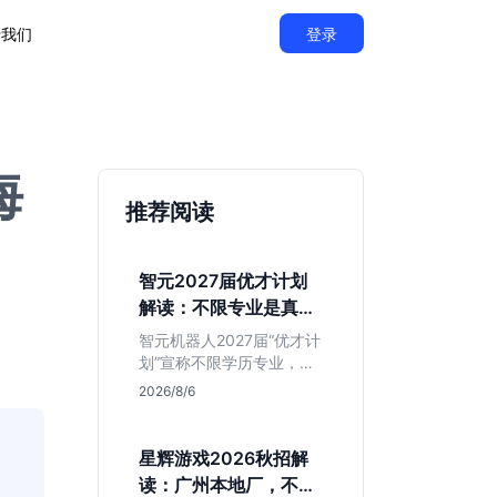
于我们
登录
海
推荐阅读
智元2027届优才计划
解读：不限专业是真的
吗？
智元机器人2027届“优才计
划”宣称不限学历专业，实
则聚焦具身智能顶尖人
2026/8/6
才。本文拆解岗位分布与
隐藏门槛，分析算法、仿
真等核心方向，帮你判断
星辉游戏2026秋招解
是否值得投递及如何准备
读：广州本地厂，不限
硬核项目。