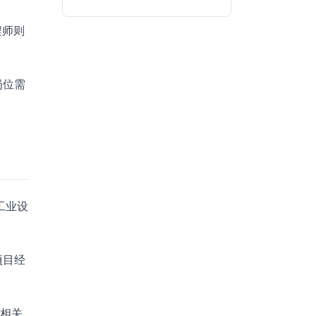
程师则
岗位需
工业设
项目经
有相关