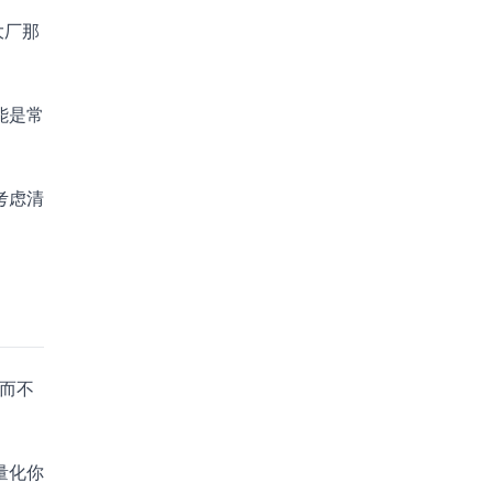
大厂那
能是常
考虑清
，而不
量化你