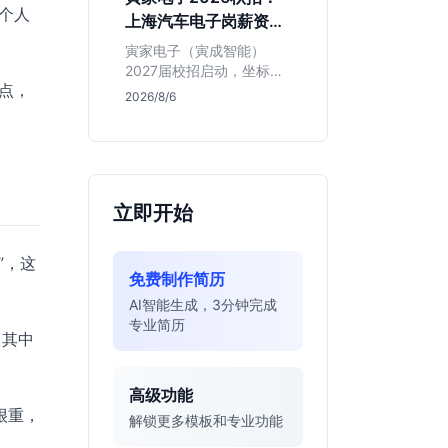
同学的投递机会与真实门
对个人
上海汽车电子岗薪资与
槛，帮你判断是否值得
岗位全解析
投。
寅家电子（寅成智能）
2027届校招启动，坐标上
点，
海。本文解析百人规模汽
2026/8/6
车电子企业的机械与算法
双赛道机会，分析薪资面
议背后的含金量及应届生
成长路径，助你判断是否
值得投递。
立即开始
”，这
免费制作简历
AI智能生成，3分钟完成
专业简历
。其中
高级功能
很重，
解锁更多模板和专业功能