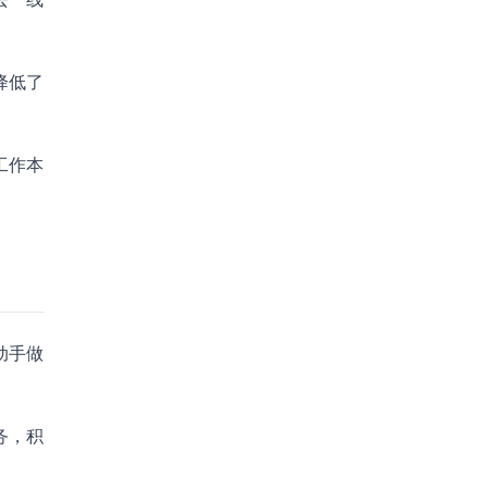
降低了
工作本
动手做
务，积