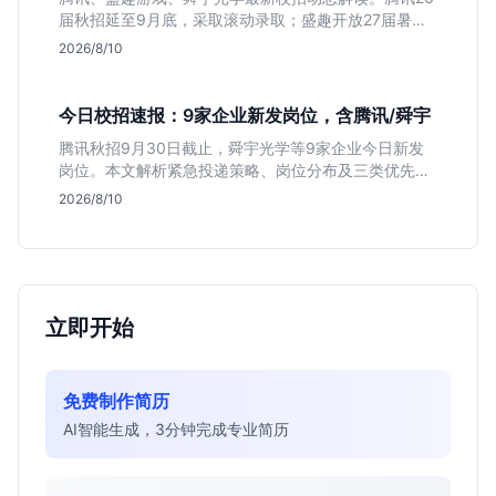
届秋招延至9月底，采取滚动录取；盛趣开放27届暑期
实习；舜宇光学聚焦硬件制造。本文分析三家企业时间
2026/8/10
线差异与投递策略，帮应届生避开届别陷阱，精准准
备。
今日校招速报：9家企业新发岗位，含腾讯/舜宇
腾讯秋招9月30日截止，舜宇光学等9家企业今日新发
岗位。本文解析紧急投递策略、岗位分布及三类优先人
群，助你快速决策。
2026/8/10
立即开始
免费制作简历
AI智能生成，3分钟完成专业简历