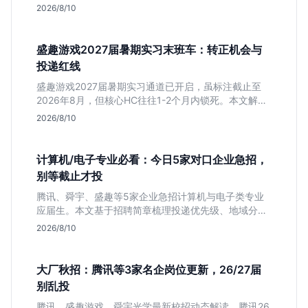
司网申截止时间与专业限制，帮你快速决定投递优先
2026/8/10
级。
盛趣游戏2027届暑期实习末班车：转正机会与
投递红线
盛趣游戏2027届暑期实习通道已开启，虽标注截止至
2026年8月，但核心HC往往1-2个月内锁死。本文解析
游戏大厂“招满即止”的招聘逻辑，提醒同学避开时间陷
2026/8/10
阱，抓住带有明确转正意图的捡漏窗口。
计算机/电子专业必看：今日5家对口企业急招，
别等截止才投
腾讯、舜宇、盛趣等5家企业急招计算机与电子类专业
应届生。本文基于招聘简章梳理投递优先级、地域分布
及截止时间，助你快速决策。
2026/8/10
大厂秋招：腾讯等3家名企岗位更新，26/27届
别乱投
腾讯、盛趣游戏、舜宇光学最新校招动态解读。腾讯26