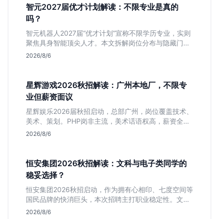
智元2027届优才计划解读：不限专业是真的
吗？
智元机器人2027届“优才计划”宣称不限学历专业，实则
聚焦具身智能顶尖人才。本文拆解岗位分布与隐藏门
槛，分析算法、仿真等核心方向，帮你判断是否值得投
2026/8/6
递及如何准备硬核项目。
星辉游戏2026秋招解读：广州本地厂，不限专
业但薪资面议
星辉娱乐2026届秋招启动，总部广州，岗位覆盖技术、
美术、策划。PHP岗非主流，美术话语权高，薪资全面
面议。适合想接触项目全流程的应届生，追求大厂光环
2026/8/6
者慎投。
恒安集团2026秋招解读：文科与电子类同学的
稳妥选择？
恒安集团2026秋招启动，作为拥有心相印、七度空间等
国民品牌的快消巨头，本次招聘主打职业稳定性。文章
深度解析管培生项目，明确文商科主攻品牌营销、理工
2026/8/6
科侧重技术支持的岗位逻辑，客观分析传统制造业薪资