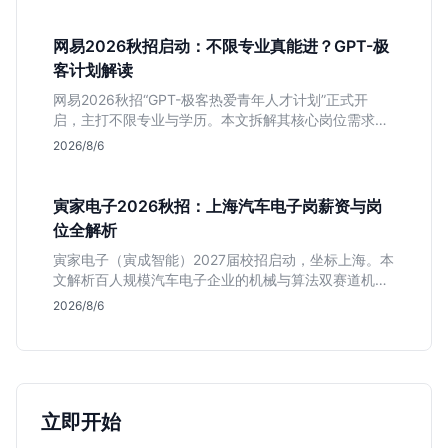
平稳但平台扎实的特点，助应届生快速判断投递价值。
网易2026秋招启动：不限专业真能进？GPT-极
客计划解读
网易2026秋招“GPT-极客热爱青年人才计划”正式开
启，主打不限专业与学历。本文拆解其核心岗位需求
（技术研发、游戏策划、算法），分析非科班同学的投
2026/8/6
递机会与真实门槛，帮你判断是否值得投。
寅家电子2026秋招：上海汽车电子岗薪资与岗
位全解析
寅家电子（寅成智能）2027届校招启动，坐标上海。本
文解析百人规模汽车电子企业的机械与算法双赛道机
会，分析薪资面议背后的含金量及应届生成长路径，助
2026/8/6
你判断是否值得投递。
立即开始