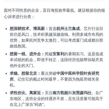
面对不同性质的企业，盲目海投效率最低。建议根据你的核
心诉求进行分类：
想深耕技术、博高薪：
首选
杭州士兰集成
。芯片行业目
前仍是风口，技术积累越深越值钱。利用多城市布局的
优势，如果杭州竞争太激烈，可以考虑厦门或成都分部
曲线救国。
想留一线、进外企：
死磕
安富利
的暑期实习。这是低成
本试错的机会，即使不转正，这段经历也能帮你敲开其
他外企的大门。
求稳、想留北京：
重点突破
中国中医科学院针灸研究
所
。记住它的截止时间最早，不要因为拖延而错失良
机。
求性价比、离家近：
关注
南方凯能
和
东莞森玛仕
。在广
东地区，这些企业的待遇并不差，且生活质量可能高于
在北上广深当“码农”。