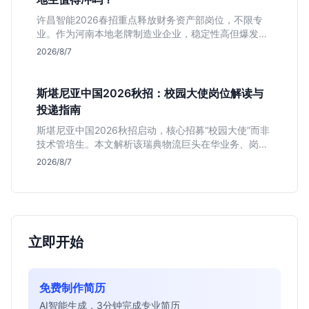
许昌智能2026春招重点释放财务资产部岗位，不限专
业。作为河南本地老牌制造业企业，稳定性高但爆发涨
薪机会少。适合想在本地积累工业场景经验的应届生。
2026/8/7
斯堪尼亚中国2026秋招：校园大使岗位解读与
投递指南
斯堪尼亚中国2026秋招启动，核心招募“校园大使”而非
技术管培生。本文解析该瑞典物流巨头在华业务、岗位
真实职责及不限专业背后的竞争逻辑，助你判断是否值
2026/8/7
得投递。
立即开始
免费制作简历
AI智能生成，3分钟完成专业简历