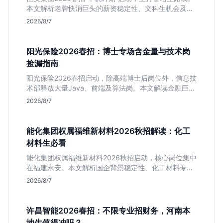
本文解析老牌快消巨头的薪资稳定性、文科生机会及决
策链条长的局限，帮你判断是否值得投递。
2026/8/7
阳光保险2026春招：博士专场含金量与技术岗
捡漏指南
阳光保险2026春招启动，除高端博士后岗位外，信息技
术部释放大量Java、前端及算法岗。本文解读金融巨头
校招门槛，分析技术岗需求与投递价值，助你快速判断
2026/8/7
是否值得投。
能化集团权属福维新材料2026秋招解读：化工
材料生必看
能化集团权属福维新材料2026秋招启动，核心岗位集中
在福建永安。本文解析国企背景稳定性、化工材料专业
匹配度及工作地点限制，助理工科生判断是否值得投
2026/8/7
递。
许昌智能2026春招：不限专业招财务，河南本
地生值得冲吗？