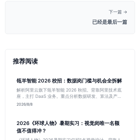
下一篇 →
已经是最后一篇
推荐阅读
瓴羊智能 2026 校招：数据岗门槛与机会全拆解
解析阿里云旗下瓴羊智能 2026 秋招。背靠阿里技术底
座，主打 DaaS 业务。重点分析数据研发、算法及产品
岗的硬性要求，评估 B 端数据路线的成长曲线与抗压挑
2026/8/8
战，助你判断是否值得投递。
2026《环球人物》暑期实习：视觉岗唯一名额
值不值得冲？
《环球人物》2026暑期实习仅招1名视觉设计。背靠人