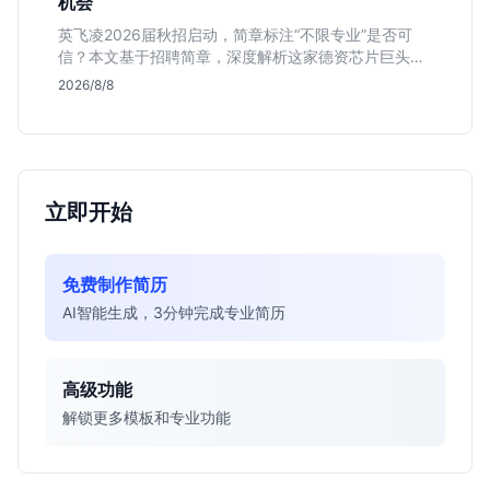
机会
英飞凌2026届秋招启动，简章标注“不限专业”是否可
信？本文基于招聘简章，深度解析这家德资芯片巨头的
行业地位、校招真实门槛及投递策略，助你判断是否值
2026/8/8
得投入。
立即开始
免费制作简历
AI智能生成，3分钟完成专业简历
高级功能
解锁更多模板和专业功能