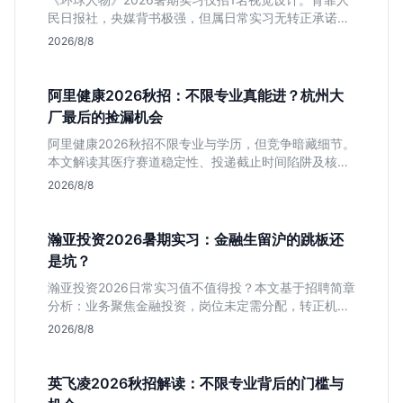
民日报社，央媒背书极强，但属日常实习无转正承诺。
适合追求高含金量简历、能接受严谨流程的设计生，想
2026/8/8
进大厂快节奏者慎投。
阿里健康2026秋招：不限专业真能进？杭州大
厂最后的捡漏机会
阿里健康2026秋招不限专业与学历，但竞争暗藏细节。
本文解读其医疗赛道稳定性、投递截止时间陷阱及核心
岗位面试节奏，帮应届生判断是否值得投入。
2026/8/8
瀚亚投资2026暑期实习：金融生留沪的跳板还
是坑？
瀚亚投资2026日常实习值不值得投？本文基于招聘简章
分析：业务聚焦金融投资，岗位未定需分配，转正机会
不明确。适合急需上海高含金量实习证明、想接触真实
2026/8/8
资金流向的金融生，不适合追求稳定留用的同学。
英飞凌2026秋招解读：不限专业背后的门槛与