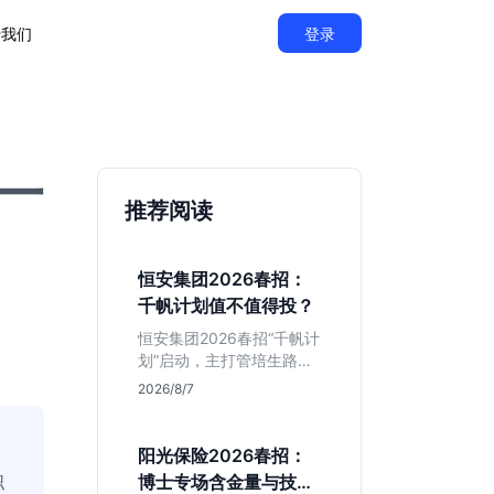
于我们
登录
一
推荐阅读
恒安集团2026春招：
千帆计划值不值得投？
恒安集团2026春招“千帆计
划”启动，主打管培生路
线。本文解析老牌快消巨
2026/8/7
头的薪资稳定性、文科生
机会及决策链条长的局
限，帮你判断是否值得投
阳光保险2026春招：
递。
职
博士专场含金量与技术