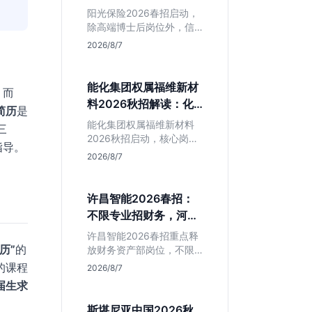
岗捡漏指南
阳光保险2026春招启动，
除高端博士后岗位外，信
息技术部释放大量Java、
2026/8/7
前端及算法岗。本文解读
金融巨头校招门槛，分析
技术岗需求与投递价值，
能化集团权属福维新材
）而
助你快速判断是否值得
料2026秋招解读：化
简历
是
投。
工材料生必看
能化集团权属福维新材料
三
2026秋招启动，核心岗位
指导。
集中在福建永安。本文解
2026/8/7
析国企背景稳定性、化工
材料专业匹配度及工作地
点限制，助理工科生判断
许昌智能2026春招：
是否值得投递。
不限专业招财务，河南
本地生值得冲吗？
许昌智能2026春招重点释
历”
的
放财务资产部岗位，不限
专业。作为河南本地老牌
的课程
2026/8/7
制造业企业，稳定性高但
届生求
爆发涨薪机会少。适合想
在本地积累工业场景经验
斯堪尼亚中国2026秋