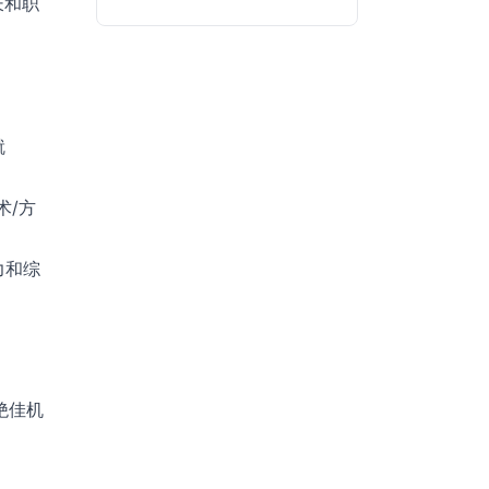
长和职
就
术/方
力和综
绝佳机