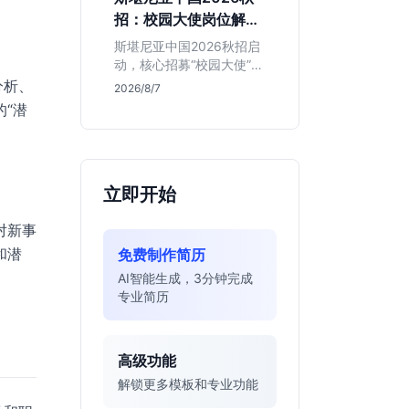
的应届生。
招：校园大使岗位解读
与投递指南
斯堪尼亚中国2026秋招启
动，核心招募“校园大使”而
非技术管培生。本文解析
分析、
2026/8/7
该瑞典物流巨头在华业
“潜
务、岗位真实职责及不限
专业背后的竞争逻辑，助
你判断是否值得投递。
立即开始
对新事
和潜
免费制作简历
AI智能生成，3分钟完成
专业简历
高级功能
解锁更多模板和专业功能