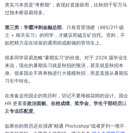
类实习本质是“考察期”，表现好直接留用，比秋招千军万马
过独木桥容易得多。
第三类：学霸冲刺金融总部
。只有背景强硬（985/211 硕
士 + 相关实习）的同学，才建议死磕五矿信托。否则，不
如把精力花在绿发的通用岗或邮储的管培生上。
很多同学容易忽略“暑期实习”的价值。对于 2026 届毕业生
来说，现在的暑期实习就是秋招的预演，甚至就是秋招本
身。很多国企不再单独进行大规模秋招，而是直接从暑期实
习生中转化。
在准备这些国企的简历时，切记不要堆砌花哨的设计。国企
HR 更看重
政治面貌、在校成绩、奖学金、学生干部经历
以
及
专业匹配度
。
如果你的简历还在强调“精通 Photoshop"或者罗列一堆不