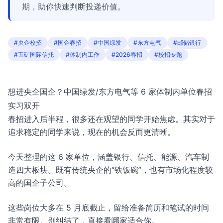
期，助你快速判断投递价值。
#央企校招
#国企春招
#中国绿发
#东方电气
#邮储银行
#五矿国际信托
#体制内工作
#2026春招
#校招专题
想进央企国企？中国绿发/东方电气等 6 家体制内单位春招
实习双开
春招进入后半程，很多还在观望的同学开始焦虑。其实对于
追求稳定的同学来说，现在的机会反而更清晰。
今天整理的这 6 家单位，涵盖银行、信托、能源、汽车制
造四大板块。既有传统央企的“铁饭碗”，也有市场化程度较
高的国企子公司。
这些岗位大多在 5 月底截止，留给准备简历和笔试的时间
非常有限。别纠结了，直接看哪家适合你。