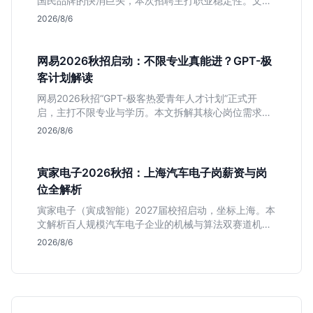
国民品牌的快消巨头，本次招聘主打职业稳定性。文章
深度解析管培生项目，明确文商科主攻品牌营销、理工
2026/8/6
科侧重技术支持的岗位逻辑，客观分析传统制造业薪资
平稳但平台扎实的特点，助应届生快速判断投递价值。
网易2026秋招启动：不限专业真能进？GPT-极
客计划解读
网易2026秋招“GPT-极客热爱青年人才计划”正式开
启，主打不限专业与学历。本文拆解其核心岗位需求
（技术研发、游戏策划、算法），分析非科班同学的投
2026/8/6
递机会与真实门槛，帮你判断是否值得投。
寅家电子2026秋招：上海汽车电子岗薪资与岗
位全解析
寅家电子（寅成智能）2027届校招启动，坐标上海。本
文解析百人规模汽车电子企业的机械与算法双赛道机
会，分析薪资面议背后的含金量及应届生成长路径，助
2026/8/6
你判断是否值得投递。