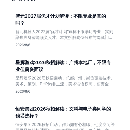
智元2027届优才计划解读：不限专业是真的
吗？
智元机器人2027届“优才计划”宣称不限学历专业，实则
聚焦具身智能顶尖人才。本文拆解岗位分布与隐藏门
槛，分析算法、仿真等核心方向，帮你判断是否值得投
2026/8/6
递及如何准备硬核项目。
星辉游戏2026秋招解读：广州本地厂，不限专
业但薪资面议
星辉娱乐2026届秋招启动，总部广州，岗位覆盖技术、
美术、策划。PHP岗非主流，美术话语权高，薪资全面
面议。适合想接触项目全流程的应届生，追求大厂光环
2026/8/6
者慎投。
恒安集团2026秋招解读：文科与电子类同学的
稳妥选择？
恒安集团2026秋招启动，作为拥有心相印、七度空间等