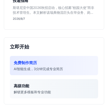
投递指南
斯堪尼亚中国2026秋招启动，核心招募“校园大使”而非
技术管培生。本文解析该瑞典物流巨头在华业务、岗位
真实职责及不限专业背后的竞争逻辑，助你判断是否值
2026/8/7
得投递。
立即开始
免费制作简历
AI智能生成，3分钟完成专业简历
高级功能
解锁更多模板和专业功能