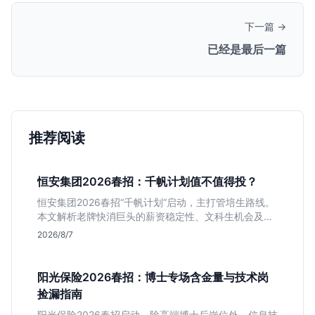
下一篇 →
已经是最后一篇
推荐阅读
恒安集团2026春招：千帆计划值不值得投？
恒安集团2026春招“千帆计划”启动，主打管培生路线。
本文解析老牌快消巨头的薪资稳定性、文科生机会及决
策链条长的局限，帮你判断是否值得投递。
2026/8/7
阳光保险2026春招：博士专场含金量与技术岗
捡漏指南
阳光保险2026春招启动，除高端博士后岗位外，信息技