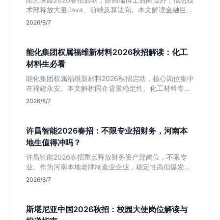
术部释放大量Java、前端及算法岗。本文解读金融巨头
校招门槛，分析技术岗需求与投递价值，助你快速判断
2026/8/7
是否值得投。
能化集团权属福维新材料2026秋招解读：化工
材料生必看
能化集团权属福维新材料2026秋招启动，核心岗位集中
在福建永安。本文解析国企背景稳定性、化工材料专业
匹配度及工作地点限制，助理工科生判断是否值得投
2026/8/7
递。
许昌智能2026春招：不限专业招财务，河南本
地生值得冲吗？
许昌智能2026春招重点释放财务资产部岗位，不限专
业。作为河南本地老牌制造业企业，稳定性高但爆发涨
薪机会少。适合想在本地积累工业场景经验的应届生。
2026/8/7
斯堪尼亚中国2026秋招：校园大使岗位解读与