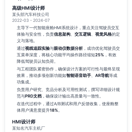
高级HMI设计师
某头部汽车科技公司
2022-03 - 2024-07
主导下一代智能座舱HMI系统设计，重点关注驾驶员交互
体验与安全性，负责
信息架构
、
交互逻辑
、
视觉风格
的定
义与落地。
通过
视线追踪实验
与
眼动仪数据分析
，成功优化驾驶员交
互菜单深度，将核心功能平均操作路径缩短
25%
，有效
降低驾驶员认知负荷。
与工程团队紧密协作，确保设计方案的可行性与最终呈现
效果，推动多项创新功能如
智能语音助手
、
AR导航
等成
功集成。
负责用户研究、竞品分析及可用性测试，撰写详细设计规
范与
PRD文档
，确保设计输出高质量与一致性。
在迭代过程中，通过A/B测试和用户反馈收集，使座舱整
体用户满意度提升
18%
。
HMI设计师
某知名汽车主机厂