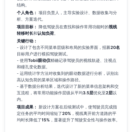
结构。
个人角色：
项目负责人，主导实验设计、数据收集与分
析、方案迭代。
项目目标：
降低驾驶员在查找和操作常用功能时的
视线
转移时长
和
认知负荷
。
关键行动：
- 设计了包含不同菜单层级和布局的实验界面，招募
20名
目标用户进行模拟驾驶测试。
- 使用
Tobii眼动仪
精确记录驾驶员的视线轨迹、注视点
和瞳孔变化数据。
- 运用统计学方法对收集到的眼动数据进行分析，识别出
高认知负荷的菜单区域和操作路径。
- 基于数据分析结果，迭代设计了新的菜单信息架构和交
互流程，将常用功能操作层级从平均
3.5层
优化至
2层
以
内。
项目成果：
新设计方案在后续测试中，使驾驶员完成指
定任务的平均时间缩短了
20%
，视线离开前方道路的平
均时长降低了
15%
，显著提升了驾驶安全性与操作效率。