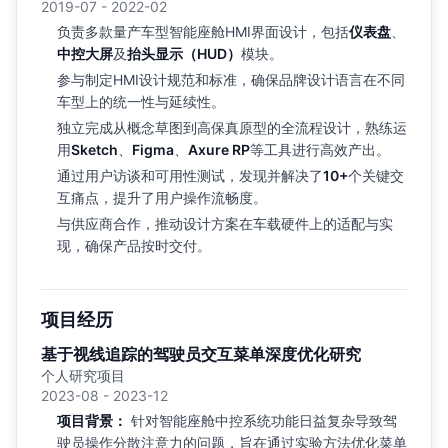
2019-07 - 2022-02
负责多款量产车型智能座舱HMI界面设计，包括
仪表盘
、
中控大屏
及
抬头显示（HUD）
模块。
参与制定HMI设计规范和标准，确保品牌设计语言在不同
车型上的统一性与延续性。
独立完成从概念草图到高保真原型的全流程设计，熟练运
用
Sketch
、
Figma
、
Axure RP
等工具进行高效产出。
通过用户访谈和可用性测试，发现并解决了
10+
个关键交
互痛点，提升了用户操作流畅度。
与供应商合作，推动设计方案在车载硬件上的适配与实
现，确保产品按时交付。
项目经历
基于视线追踪的驾驶员交互菜单深度优化研究
个人研究项目
2023-08 - 2023-12
项目背景：
针对智能座舱中控系统功能日益复杂导致驾
驶员操作分散注意力的问题，旨在通过实验方法优化菜单