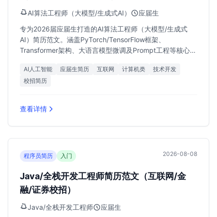
AI算法工程师（大模型/生成式AI）
应届生
专为2026届应届生打造的AI算法工程师（大模型/生成式
AI）简历范文。涵盖PyTorch/TensorFlow框架、
Transformer架构、大语言模型微调及Prompt工程等核心技
能，助力求职者斩获北京、上海、深圳、杭州等地25k-45k
AI人工智能
应届生简历
互联网
计算机类
技术开发
月薪Offer。
校招简历
查看详情
2026-08-08
程序员简历
入门
Java/全栈开发工程师简历范文（互联网/金
融/证券校招）
Java/全栈开发工程师
应届生