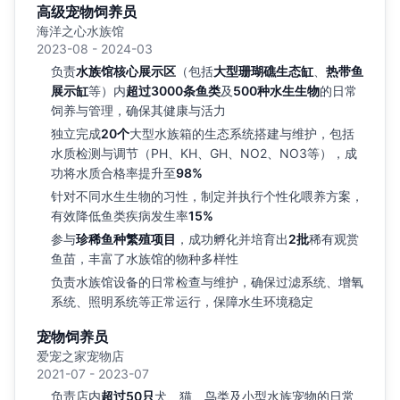
高级宠物饲养员
海洋之心水族馆
2023-08 - 2024-03
负责
水族馆核心展示区
（包括
大型珊瑚礁生态缸
、
热带鱼
展示缸
等）内
超过3000条鱼类
及
500种水生生物
的日常
饲养与管理，确保其健康与活力
独立完成
20个
大型水族箱的生态系统搭建与维护，包括
水质检测与调节（PH、KH、GH、NO2、NO3等），成
功将水质合格率提升至
98%
针对不同水生生物的习性，制定并执行个性化喂养方案，
有效降低鱼类疾病发生率
15%
参与
珍稀鱼种繁殖项目
，成功孵化并培育出
2批
稀有观赏
鱼苗，丰富了水族馆的物种多样性
负责水族馆设备的日常检查与维护，确保过滤系统、增氧
系统、照明系统等正常运行，保障水生环境稳定
宠物饲养员
爱宠之家宠物店
2021-07 - 2023-07
负责店内
超过50只
犬、猫、鸟类及小型水族宠物的日常