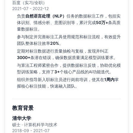
百度（实习/全职）
2021-07 - 2022-12
负责
自然语言处理（NLP）
任务的数据标注工作，包括实
体识别、情感分析、意图识别等，累计完成
50万+
条高质
量数据标注。
参与制定并完善标注工具使用规范和标注流程，有效提升
团队整体标注效率
20%
。
定期对标注数据进行质量抽检与复核，发现并纠正
3000+
条潜在错误，确保数据质量满足模型训练要求。
与算法工程师紧密合作，提供数据标注反馈，协助优化模
型训练策略，支持了
3+
个核心产品线的AI功能迭代。
组织并指导新入职标注员进行岗前培训，使其在
1周内
掌
握核心标注技能，快速融入团队。
教育背景
清华大学
硕士 · 计算机科学与技术
2018-09 - 2021-07