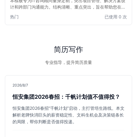
本模板专为IT咨询顾问量身定制，突出项目管理、解决方案设
计和跨部门沟通能力。结构清晰、重点突出，旨在帮助您在众
多候选人中脱颖而出，快速获得心仪的面试机会。适用于有一
热门
已使用 0 次
定工作经验，寻求在咨询行业深耕或转型的专业人士。
简历写作
专业指导，提升简历质量
2026/8/7
恒安集团2026春招：千帆计划值不值得投？
恒安集团2026春招“千帆计划”启动，主打管培生路线。本文
解析老牌快消巨头的薪资稳定性、文科生机会及决策链条长
的局限，帮你判断是否值得投递。