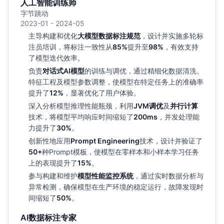
人工智能训练师
字节跳动
2023-01 - 2024-05
主导构建和优化
大模型数据标注规范
，设计并实施多轮标
注员培训，将标注一致性从
85%
提升至
98%
，有效支持
了模型迭代效率。
负责
对话式AI模型
的训练与调优，通过精细化数据清洗、
特征工程及模型参数调整，使模型在特定任务上的准确率
提升了
12%
，显著优化了用户体验。
深入分析模型推理性能瓶颈，利用
JVM调优
及
并行计算
技术，将模型平均响应时间缩短了
200ms
，并发处理能
力提升了
30%
。
创新性地应用
Prompt Engineering
技术，设计并验证了
50+
种Prompt模板，使模型在零样本和小样本学习任务
上的表现提升了
15%
。
参与构建和维护
模型性能监控系统
，通过实时数据分析与
异常检测，确保模型在生产环境的稳定运行，故障发现时
间缩短了
50%
。
AI数据标注专家