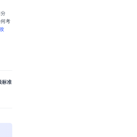
求分
如何考
攻
级标准