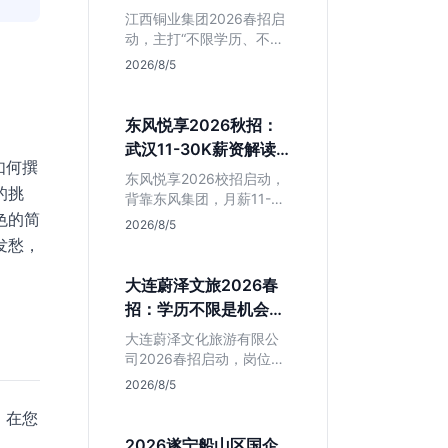
清这几点再投
江西铜业集团2026春招启
动，主打“不限学历、不限
专业”。本文拆解其背后的
2026/8/5
岗位真相，分析生产技术
岗与职能岗的区别，帮助
应届生判断是否值得作为
东风悦享2026秋招：
国企兜底选项。
武汉11-30K薪资解读
如何撰
与避坑指南
东风悦享2026校招启动，
的挑
背靠东风集团，月薪11-
色的简
30K在武汉极具竞争力。
2026/8/5
本文解析智能网联汽车核
发愁，
心岗位，提醒注意JD中混
入的跨境电商岗，助应届
大连蔚泽文旅2026春
生精准投递研发方向。
招：学历不限是机会还
是坑？辽宁本地生必看
大连蔚泽文化旅游有限公
司2026春招启动，岗位信
息模糊且学历不限。本文
2026/8/5
深度解析其业务模式、潜
。在您
在风险及适合人群，帮助
辽宁本地应届生判断是否
2026遂宁船山区国企