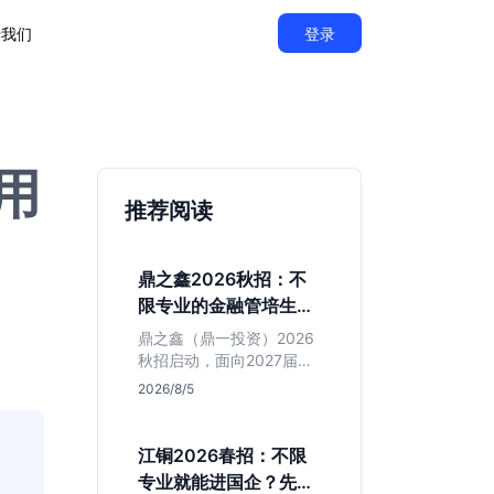
于我们
登录
用
推荐阅读
鼎之鑫2026秋招：不
限专业的金融管培生值
得投吗？
鼎之鑫（鼎一投资）2026
秋招启动，面向2027届推
出不限专业管培生。本文
2026/8/5
基于官方简章拆解其投行
属性、岗位成色及隐性门
槛，帮你判断是否值得投
江铜2026春招：不限
递。
专业就能进国企？先看