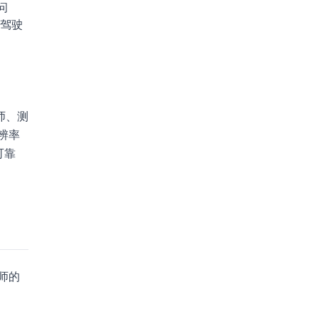
问
驾驶
师、测
辨率
可靠
师的