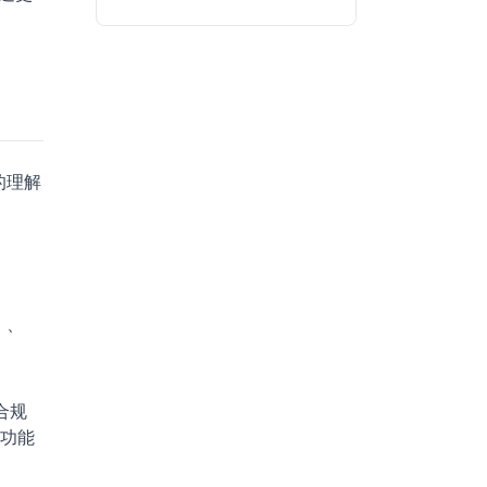
的理解
）、
合规
功能