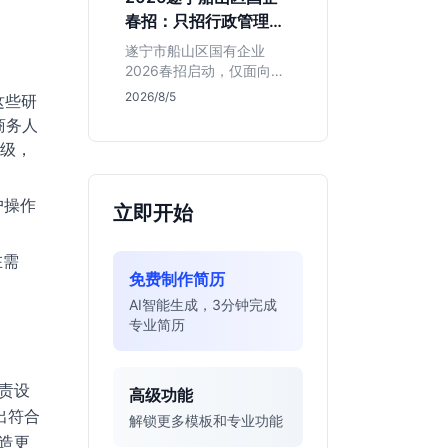
值得投递。
春招：只招行政管理，
本地生必看
遂宁市船山区国有企业
2026春招启动，仅面向行
政管理专业。招聘截止至
2026/8/5
这些研
2026年8月，学历涵盖本
商务人
硕博。适合追求本地稳定
级，
发展的同学，但需注意薪
资细节未公开，竞争周期
较长。
户操作
立即开始
在需
免费制作简历
AI智能生成，3分钟完成
专业简历
责设
高级功能
出符合
解锁更多模板和专业功能
造更