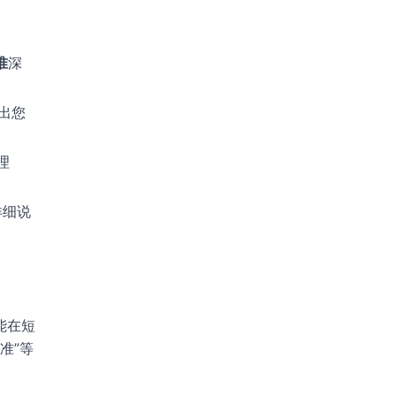
准
深
突出您
理
详细说
能在短
准”等