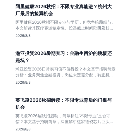
阿里健康2026秋招：不限专业真能进？杭州大
厂最后的捡漏机会
阿里健康2026秋招不限专业与学历，但竞争暗藏细节。
本文解读其医疗赛道稳定性、投递截止时间陷阱及核心
岗位面试节奏，帮应届生判断是否值得投入。
2026/8/8
瀚亚投资2026暑期实习：金融生留沪的跳板还
是坑？
瀚亚投资2026日常实习值不值得投？本文基于招聘简章
分析：业务聚焦金融投资，岗位未定需分配，转正机会
不明确。适合急需上海高含金量实习证明、想接触真实
2026/8/8
资金流向的金融生，不适合追求稳定留用的同学。
英飞凌2026秋招解读：不限专业背后的门槛与
机会
英飞凌2026届秋招启动，简章标注“不限专业”是否可
信？本文基于招聘简章，深度解析这家德资芯片巨头的
行业地位、校招真实门槛及投递策略，助你判断是否值
2026/8/8