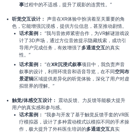
事
过程中的不适感，提升了观影的连贯性。”
听觉交互设计：
声音在XR体验中扮演着至关重要的角
色，它能增强沉浸感，提供方位信息，甚至推动剧情。
话术案例：
“我与音效师紧密合作，为VR解谜游戏设
计了3D声场，通过方位音效提示隐藏线索，成功引
导用户完成任务，有效增强了
多通道交互
的真实
性。”
话术案例：
“在
XR沉浸式叙事
项目中，我负责声音
叙事的设计，利用环境音和语音导览，在不同
空间布
景逻辑
区域提供差异化的听觉体验，深化了用户对虚
拟世界的理解。”
触觉/体感交互设计：
震动反馈、力反馈等能极大提升
用户的真实感和参与感。
话术案例：
“我参与开发了基于触觉反馈手套的VR医
疗模拟器，设计了多种震动模式以模拟不同的手术操
作，极大提升了外科医生培训的
多通道交互
真实