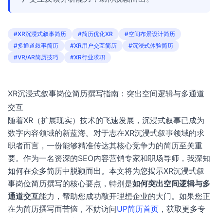
#XR沉浸式叙事简历
#简历优化XR
#空间布景设计简历
#多通道叙事简历
#XR用户交互简历
#沉浸式体验简历
#VR/AR简历技巧
#XR行业求职
XR沉浸式叙事岗位简历撰写指南：突出空间逻辑与多通道
交互
随着XR（扩展现实）技术的飞速发展，沉浸式叙事已成为
数字内容领域的新蓝海。对于志在XR沉浸式叙事领域的求
职者而言，一份能够精准传达其核心竞争力的简历至关重
要。作为一名资深的SEO内容营销专家和职场导师，我深知
如何在众多简历中脱颖而出。本文将为您揭示XR沉浸式叙
事岗位简历撰写的核心要点，特别是
如何突出空间逻辑与多
通道交互
能力，帮助您成功敲开理想企业的大门。如果您正
在为简历撰写而苦恼，不妨访问
UP简历首页
，获取更多专