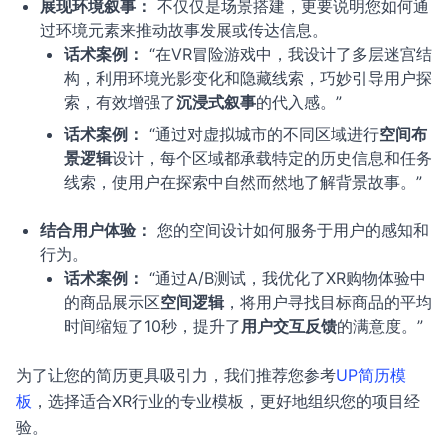
展现环境叙事：
不仅仅是场景搭建，更要说明您如何通
过环境元素来推动故事发展或传达信息。
话术案例：
“在VR冒险游戏中，我设计了多层迷宫结
构，利用环境光影变化和隐藏线索，巧妙引导用户探
索，有效增强了
沉浸式叙事
的代入感。”
话术案例：
“通过对虚拟城市的不同区域进行
空间布
景逻辑
设计，每个区域都承载特定的历史信息和任务
线索，使用户在探索中自然而然地了解背景故事。”
结合用户体验：
您的空间设计如何服务于用户的感知和
行为。
话术案例：
“通过A/B测试，我优化了XR购物体验中
的商品展示区
空间逻辑
，将用户寻找目标商品的平均
时间缩短了10秒，提升了
用户交互反馈
的满意度。”
为了让您的简历更具吸引力，我们推荐您参考
UP简历模
板
，选择适合XR行业的专业模板，更好地组织您的项目经
验。