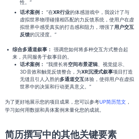
性。”
话术案例：
“在
XR行业
的体感游戏中，我设计了与
虚拟世界物理碰撞相匹配的力反馈系统，使用户在虚
拟世界中感受真实的打击感和阻力，增强了
用户交互
反馈
的沉浸度。”
综合多通道叙事：
强调您如何将多种交互方式整合起
来，共同服务于叙事目的。
话术案例：
“我擅长将
空间布景逻辑
、视觉提示、
3D音效和触觉反馈整合，为
XR沉浸式叙事
项目打造
无缝且引人入胜的
多通道交互
体验，使得用户在虚拟
世界中的决策和行动更具意义。”
为了更好地展示您的项目成果，您可以参考
UP简历范文
，
学习如何用数据和具体案例来量化您的成就。
简历撰写中的其他关键要素