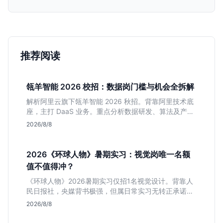
推荐阅读
瓴羊智能 2026 校招：数据岗门槛与机会全拆解
解析阿里云旗下瓴羊智能 2026 秋招。背靠阿里技术底
座，主打 DaaS 业务。重点分析数据研发、算法及产品
岗的硬性要求，评估 B 端数据路线的成长曲线与抗压挑
2026/8/8
战，助你判断是否值得投递。
2026《环球人物》暑期实习：视觉岗唯一名额
值不值得冲？
《环球人物》2026暑期实习仅招1名视觉设计。背靠人
民日报社，央媒背书极强，但属日常实习无转正承诺。
适合追求高含金量简历、能接受严谨流程的设计生，想
2026/8/8
进大厂快节奏者慎投。