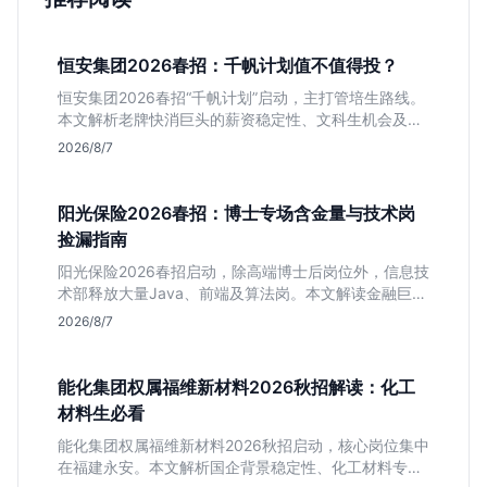
恒安集团2026春招：千帆计划值不值得投？
恒安集团2026春招“千帆计划”启动，主打管培生路线。
本文解析老牌快消巨头的薪资稳定性、文科生机会及决
策链条长的局限，帮你判断是否值得投递。
2026/8/7
阳光保险2026春招：博士专场含金量与技术岗
捡漏指南
阳光保险2026春招启动，除高端博士后岗位外，信息技
术部释放大量Java、前端及算法岗。本文解读金融巨头
校招门槛，分析技术岗需求与投递价值，助你快速判断
2026/8/7
是否值得投。
能化集团权属福维新材料2026秋招解读：化工
材料生必看
能化集团权属福维新材料2026秋招启动，核心岗位集中
在福建永安。本文解析国企背景稳定性、化工材料专业