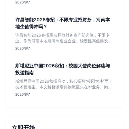
匹配度及工作地点限制，助理工科生判断是否值得投
2026/8/7
递。
许昌智能2026春招：不限专业招财务，河南本
地生值得冲吗？
许昌智能2026春招重点释放财务资产部岗位，不限专
业。作为河南本地老牌制造业企业，稳定性高但爆发涨
薪机会少。适合想在本地积累工业场景经验的应届生。
2026/8/7
斯堪尼亚中国2026秋招：校园大使岗位解读与
投递指南
斯堪尼亚中国2026秋招启动，核心招募“校园大使”而非
技术管培生。本文解析该瑞典物流巨头在华业务、岗位
真实职责及不限专业背后的竞争逻辑，助你判断是否值
2026/8/7
得投递。
立即开始