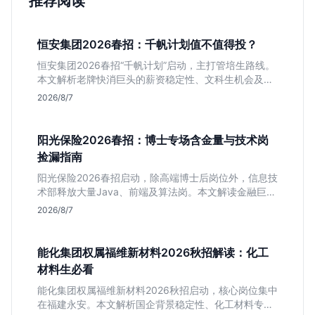
推荐阅读
恒安集团2026春招：千帆计划值不值得投？
恒安集团2026春招“千帆计划”启动，主打管培生路线。
本文解析老牌快消巨头的薪资稳定性、文科生机会及决
策链条长的局限，帮你判断是否值得投递。
2026/8/7
阳光保险2026春招：博士专场含金量与技术岗
捡漏指南
阳光保险2026春招启动，除高端博士后岗位外，信息技
术部释放大量Java、前端及算法岗。本文解读金融巨头
校招门槛，分析技术岗需求与投递价值，助你快速判断
2026/8/7
是否值得投。
能化集团权属福维新材料2026秋招解读：化工
材料生必看
能化集团权属福维新材料2026秋招启动，核心岗位集中
在福建永安。本文解析国企背景稳定性、化工材料专业