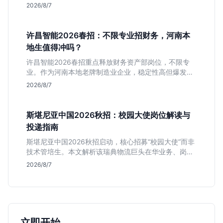
匹配度及工作地点限制，助理工科生判断是否值得投
2026/8/7
递。
许昌智能2026春招：不限专业招财务，河南本
地生值得冲吗？
许昌智能2026春招重点释放财务资产部岗位，不限专
业。作为河南本地老牌制造业企业，稳定性高但爆发涨
薪机会少。适合想在本地积累工业场景经验的应届生。
2026/8/7
斯堪尼亚中国2026秋招：校园大使岗位解读与
投递指南
斯堪尼亚中国2026秋招启动，核心招募“校园大使”而非
技术管培生。本文解析该瑞典物流巨头在华业务、岗位
真实职责及不限专业背后的竞争逻辑，助你判断是否值
2026/8/7
得投递。
立即开始