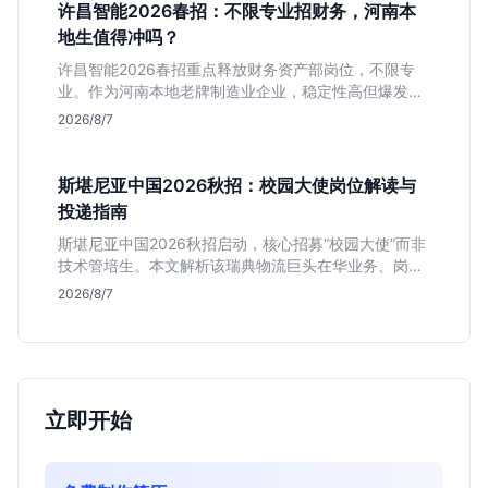
许昌智能2026春招：不限专业招财务，河南本
地生值得冲吗？
许昌智能2026春招重点释放财务资产部岗位，不限专
业。作为河南本地老牌制造业企业，稳定性高但爆发涨
薪机会少。适合想在本地积累工业场景经验的应届生。
2026/8/7
斯堪尼亚中国2026秋招：校园大使岗位解读与
投递指南
斯堪尼亚中国2026秋招启动，核心招募“校园大使”而非
技术管培生。本文解析该瑞典物流巨头在华业务、岗位
真实职责及不限专业背后的竞争逻辑，助你判断是否值
2026/8/7
得投递。
立即开始