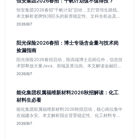
恒安集团2026春招：千帆计划值不值得投？
恒安集团2026春招“千帆计划”启动，主打管培生路线。
本文解析老牌快消巨头的薪资稳定性、文科生机会及决
策链条长的局限，帮你判断是否值得投递。
2026/8/7
阳光保险2026春招：博士专场含金量与技术岗
捡漏指南
阳光保险2026春招启动，除高端博士后岗位外，信息技
术部释放大量Java、前端及算法岗。本文解读金融巨头
校招门槛，分析技术岗需求与投递价值，助你快速判断
2026/8/7
是否值得投。
能化集团权属福维新材料2026秋招解读：化工
材料生必看
能化集团权属福维新材料2026秋招启动，核心岗位集中
在福建永安。本文解析国企背景稳定性、化工材料专业
匹配度及工作地点限制，助理工科生判断是否值得投
2026/8/7
递。