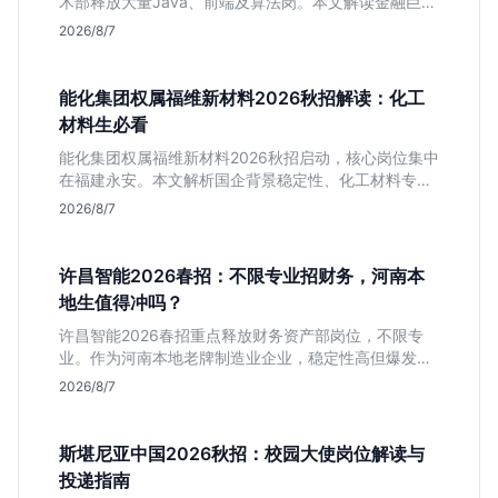
术部释放大量Java、前端及算法岗。本文解读金融巨头
校招门槛，分析技术岗需求与投递价值，助你快速判断
2026/8/7
是否值得投。
能化集团权属福维新材料2026秋招解读：化工
材料生必看
能化集团权属福维新材料2026秋招启动，核心岗位集中
在福建永安。本文解析国企背景稳定性、化工材料专业
匹配度及工作地点限制，助理工科生判断是否值得投
2026/8/7
递。
许昌智能2026春招：不限专业招财务，河南本
地生值得冲吗？
许昌智能2026春招重点释放财务资产部岗位，不限专
业。作为河南本地老牌制造业企业，稳定性高但爆发涨
薪机会少。适合想在本地积累工业场景经验的应届生。
2026/8/7
斯堪尼亚中国2026秋招：校园大使岗位解读与
投递指南