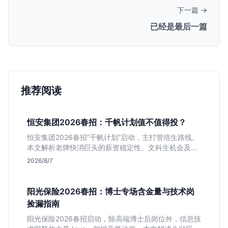
下一篇 →
已经是最后一篇
推荐阅读
恒安集团2026春招：千帆计划值不值得投？
恒安集团2026春招“千帆计划”启动，主打管培生路线。
本文解析老牌快消巨头的薪资稳定性、文科生机会及决
策链条长的局限，帮你判断是否值得投递。
2026/8/7
阳光保险2026春招：博士专场含金量与技术岗
捡漏指南
阳光保险2026春招启动，除高端博士后岗位外，信息技