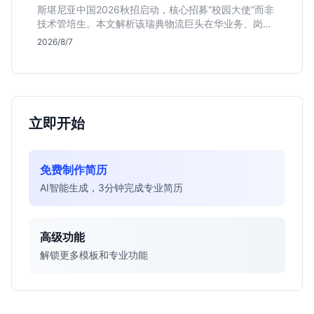
斯堪尼亚中国2026秋招启动，核心招募“校园大使”而非
技术管培生。本文解析该瑞典物流巨头在华业务、岗位
真实职责及不限专业背后的竞争逻辑，助你判断是否值
2026/8/7
得投递。
立即开始
免费制作简历
AI智能生成，3分钟完成专业简历
高级功能
解锁更多模板和专业功能