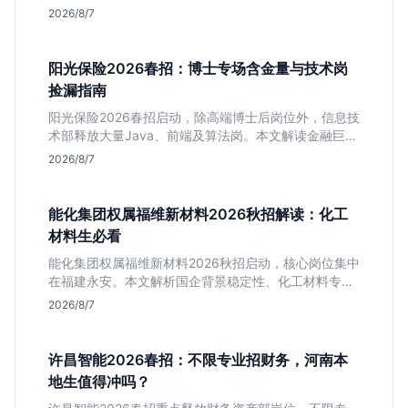
策链条长的局限，帮你判断是否值得投递。
2026/8/7
阳光保险2026春招：博士专场含金量与技术岗
捡漏指南
阳光保险2026春招启动，除高端博士后岗位外，信息技
术部释放大量Java、前端及算法岗。本文解读金融巨头
校招门槛，分析技术岗需求与投递价值，助你快速判断
2026/8/7
是否值得投。
能化集团权属福维新材料2026秋招解读：化工
材料生必看
能化集团权属福维新材料2026秋招启动，核心岗位集中
在福建永安。本文解析国企背景稳定性、化工材料专业
匹配度及工作地点限制，助理工科生判断是否值得投
2026/8/7
递。
许昌智能2026春招：不限专业招财务，河南本
地生值得冲吗？