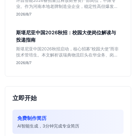
许昌智能2026春招重点释放财务资产部岗位，不限专
业。作为河南本地老牌制造业企业，稳定性高但爆发涨
薪机会少。适合想在本地积累工业场景经验的应届生。
2026/8/7
斯堪尼亚中国2026秋招：校园大使岗位解读与
投递指南
斯堪尼亚中国2026秋招启动，核心招募“校园大使”而非
技术管培生。本文解析该瑞典物流巨头在华业务、岗位
真实职责及不限专业背后的竞争逻辑，助你判断是否值
2026/8/7
得投递。
立即开始
免费制作简历
AI智能生成，3分钟完成专业简历