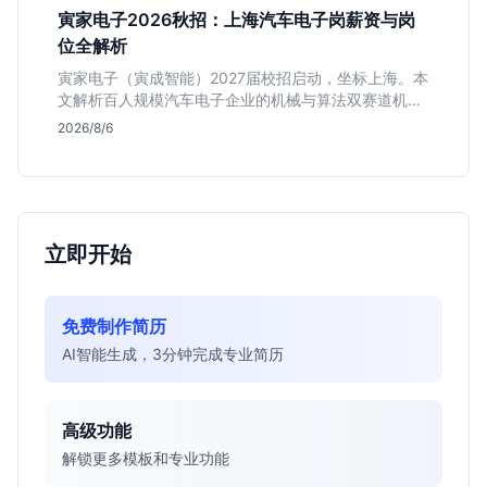
寅家电子2026秋招：上海汽车电子岗薪资与岗
位全解析
寅家电子（寅成智能）2027届校招启动，坐标上海。本
文解析百人规模汽车电子企业的机械与算法双赛道机
会，分析薪资面议背后的含金量及应届生成长路径，助
2026/8/6
你判断是否值得投递。
立即开始
免费制作简历
AI智能生成，3分钟完成专业简历
高级功能
解锁更多模板和专业功能