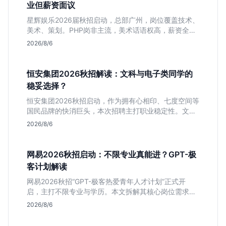
业但薪资面议
星辉娱乐2026届秋招启动，总部广州，岗位覆盖技术、
美术、策划。PHP岗非主流，美术话语权高，薪资全面
面议。适合想接触项目全流程的应届生，追求大厂光环
2026/8/6
者慎投。
恒安集团2026秋招解读：文科与电子类同学的
稳妥选择？
恒安集团2026秋招启动，作为拥有心相印、七度空间等
国民品牌的快消巨头，本次招聘主打职业稳定性。文章
深度解析管培生项目，明确文商科主攻品牌营销、理工
2026/8/6
科侧重技术支持的岗位逻辑，客观分析传统制造业薪资
平稳但平台扎实的特点，助应届生快速判断投递价值。
网易2026秋招启动：不限专业真能进？GPT-极
客计划解读
网易2026秋招“GPT-极客热爱青年人才计划”正式开
启，主打不限专业与学历。本文拆解其核心岗位需求
（技术研发、游戏策划、算法），分析非科班同学的投
2026/8/6
递机会与真实门槛，帮你判断是否值得投。