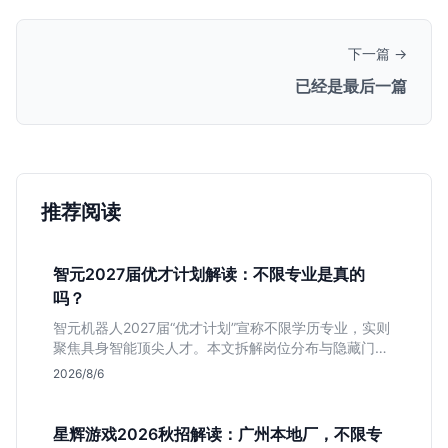
下一篇 →
已经是最后一篇
推荐阅读
智元2027届优才计划解读：不限专业是真的
吗？
智元机器人2027届“优才计划”宣称不限学历专业，实则
聚焦具身智能顶尖人才。本文拆解岗位分布与隐藏门
槛，分析算法、仿真等核心方向，帮你判断是否值得投
2026/8/6
递及如何准备硬核项目。
星辉游戏2026秋招解读：广州本地厂，不限专