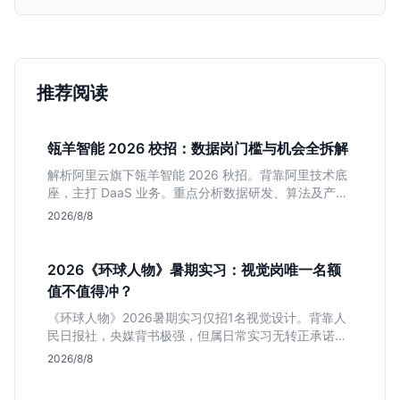
推荐阅读
瓴羊智能 2026 校招：数据岗门槛与机会全拆解
解析阿里云旗下瓴羊智能 2026 秋招。背靠阿里技术底
座，主打 DaaS 业务。重点分析数据研发、算法及产品
岗的硬性要求，评估 B 端数据路线的成长曲线与抗压挑
2026/8/8
战，助你判断是否值得投递。
2026《环球人物》暑期实习：视觉岗唯一名额
值不值得冲？
《环球人物》2026暑期实习仅招1名视觉设计。背靠人
民日报社，央媒背书极强，但属日常实习无转正承诺。
适合追求高含金量简历、能接受严谨流程的设计生，想
2026/8/8
进大厂快节奏者慎投。