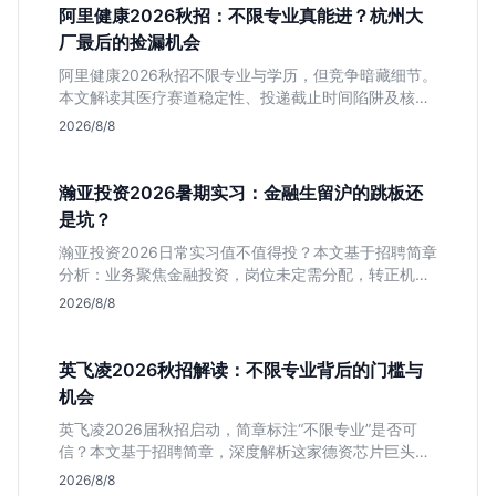
阿里健康2026秋招：不限专业真能进？杭州大
厂最后的捡漏机会
阿里健康2026秋招不限专业与学历，但竞争暗藏细节。
本文解读其医疗赛道稳定性、投递截止时间陷阱及核心
岗位面试节奏，帮应届生判断是否值得投入。
2026/8/8
瀚亚投资2026暑期实习：金融生留沪的跳板还
是坑？
瀚亚投资2026日常实习值不值得投？本文基于招聘简章
分析：业务聚焦金融投资，岗位未定需分配，转正机会
不明确。适合急需上海高含金量实习证明、想接触真实
2026/8/8
资金流向的金融生，不适合追求稳定留用的同学。
英飞凌2026秋招解读：不限专业背后的门槛与
机会
英飞凌2026届秋招启动，简章标注“不限专业”是否可
信？本文基于招聘简章，深度解析这家德资芯片巨头的
行业地位、校招真实门槛及投递策略，助你判断是否值
2026/8/8
得投入。