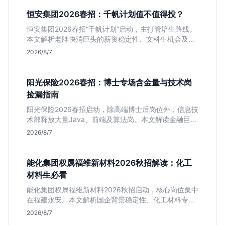
恒安集团2026春招：千帆计划值不值得投？
恒安集团2026春招“千帆计划”启动，主打管培生路线。
本文解析老牌快消巨头的薪资稳定性、文科生机会及决
策链条长的局限，帮你判断是否值得投递。
2026/8/7
阳光保险2026春招：博士专场含金量与技术岗
捡漏指南
阳光保险2026春招启动，除高端博士后岗位外，信息技
术部释放大量Java、前端及算法岗。本文解读金融巨头
校招门槛，分析技术岗需求与投递价值，助你快速判断
2026/8/7
是否值得投。
能化集团权属福维新材料2026秋招解读：化工
材料生必看
能化集团权属福维新材料2026秋招启动，核心岗位集中
在福建永安。本文解析国企背景稳定性、化工材料专业
匹配度及工作地点限制，助理工科生判断是否值得投
2026/8/7
递。