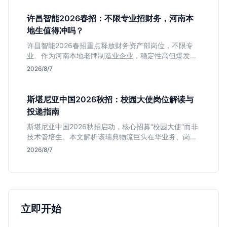
许昌智能2026春招：不限专业招财务，河南本
地生值得冲吗？
许昌智能2026春招重点释放财务资产部岗位，不限专
业。作为河南本地老牌制造业企业，稳定性高但爆发涨
薪机会少。适合想在本地积累工业场景经验的应届生。
2026/8/7
斯堪尼亚中国2026秋招：校园大使岗位解读与
投递指南
斯堪尼亚中国2026秋招启动，核心招募“校园大使”而非
技术管培生。本文解析该瑞典物流巨头在华业务、岗位
真实职责及不限专业背后的竞争逻辑，助你判断是否值
2026/8/7
得投递。
立即开始