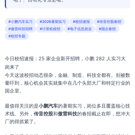
#小鹏汽车实习
#2026暑期实习
#校招速报
#传音控股春招
#傲雷科技招聘
#计算机校招
#电子信息就业
#国企春招
#校招专题
今日校招速报：25 家企业新开招聘，小鹏 282 人实习大
岗来了
今天这波校招动态很杂，金融、制造、科技全都有。别被数
量吓到，核心机会其实就集中在几个头部大厂和特定行业的
国企里。
最值得关注的是
小鹏汽车
的暑期实习，岗位多且覆盖核心技
术线。另外，
传音控股
和
傲雷科技
的春招截止在即，想冲大
厂的得抓紧了。