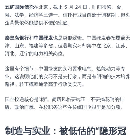
五矿国际信托
在北京，截止 5 月 24 日，时间很紧。金
融、法学、经济学三选一。信托行业目前处于调整期，但央
企背景依然能提供不错的兜底。
秦皇岛银行
和
中国绿发
也是类似逻辑。中国绿发春招覆盖天
津、山东、福建等多省，但暑期实习却集中在北京、江苏、
河北、辽宁的电力相关岗位。
这里有个细节：中国绿发的实习要求电气、热能动力等专
业。这说明他们的实习不是去打杂，而是有明确的技术培养
路径，转正概率通常高于行政类实习。
国企投递核心是“稳”。简历风格要端正，不要搞花哨的排
版。政治面貌、在校职务这些在传统国企眼里是加分项。
制造与实业：被低估的“隐形冠