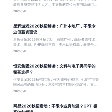
聚焦具身智能顶尖人才。本文拆解岗位分布与隐藏门
槛，分析算法、仿真等核心方向，帮你判断是否值得投
2026/8/6
递及如何准备硬核项目。
星辉游戏2026秋招解读：广州本地厂，不限专
业但薪资面议
星辉娱乐2026届秋招启动，总部广州，岗位覆盖技术、
美术、策划。PHP岗非主流，美术话语权高，薪资全面
面议。适合想接触项目全流程的应届生，追求大厂光环
2026/8/6
者慎投。
恒安集团2026秋招解读：文科与电子类同学的
稳妥选择？
恒安集团2026秋招启动，作为拥有心相印、七度空间等
国民品牌的快消巨头，本次招聘主打职业稳定性。文章
深度解析管培生项目，明确文商科主攻品牌营销、理工
2026/8/6
科侧重技术支持的岗位逻辑，客观分析传统制造业薪资
平稳但平台扎实的特点，助应届生快速判断投递价值。
网易2026秋招启动：不限专业真能进？GPT-极