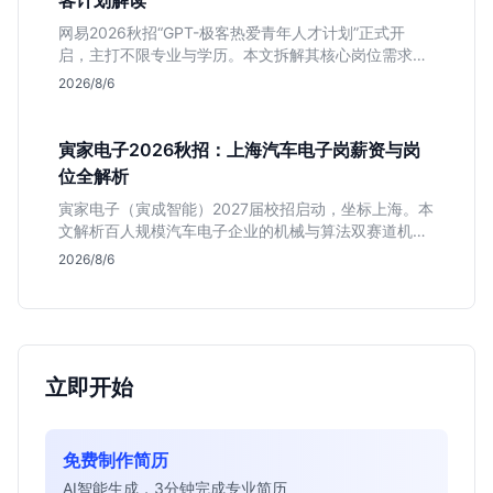
客计划解读
网易2026秋招“GPT-极客热爱青年人才计划”正式开
启，主打不限专业与学历。本文拆解其核心岗位需求
（技术研发、游戏策划、算法），分析非科班同学的投
2026/8/6
递机会与真实门槛，帮你判断是否值得投。
寅家电子2026秋招：上海汽车电子岗薪资与岗
位全解析
寅家电子（寅成智能）2027届校招启动，坐标上海。本
文解析百人规模汽车电子企业的机械与算法双赛道机
会，分析薪资面议背后的含金量及应届生成长路径，助
2026/8/6
你判断是否值得投递。
立即开始
免费制作简历
AI智能生成，3分钟完成专业简历