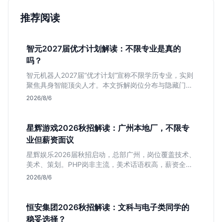
推荐阅读
智元2027届优才计划解读：不限专业是真的
吗？
智元机器人2027届“优才计划”宣称不限学历专业，实则
聚焦具身智能顶尖人才。本文拆解岗位分布与隐藏门
槛，分析算法、仿真等核心方向，帮你判断是否值得投
2026/8/6
递及如何准备硬核项目。
星辉游戏2026秋招解读：广州本地厂，不限专
业但薪资面议
星辉娱乐2026届秋招启动，总部广州，岗位覆盖技术、
美术、策划。PHP岗非主流，美术话语权高，薪资全面
面议。适合想接触项目全流程的应届生，追求大厂光环
2026/8/6
者慎投。
恒安集团2026秋招解读：文科与电子类同学的
稳妥选择？