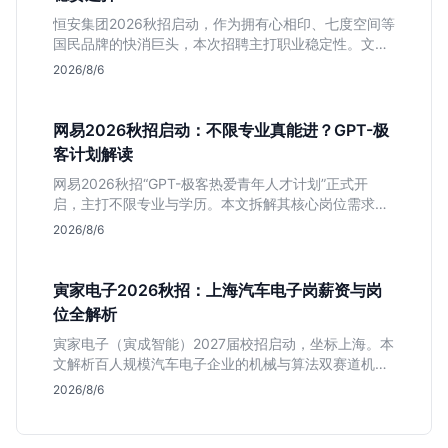
恒安集团2026秋招启动，作为拥有心相印、七度空间等
国民品牌的快消巨头，本次招聘主打职业稳定性。文章
深度解析管培生项目，明确文商科主攻品牌营销、理工
2026/8/6
科侧重技术支持的岗位逻辑，客观分析传统制造业薪资
平稳但平台扎实的特点，助应届生快速判断投递价值。
网易2026秋招启动：不限专业真能进？GPT-极
客计划解读
网易2026秋招“GPT-极客热爱青年人才计划”正式开
启，主打不限专业与学历。本文拆解其核心岗位需求
（技术研发、游戏策划、算法），分析非科班同学的投
2026/8/6
递机会与真实门槛，帮你判断是否值得投。
寅家电子2026秋招：上海汽车电子岗薪资与岗
位全解析
寅家电子（寅成智能）2027届校招启动，坐标上海。本
文解析百人规模汽车电子企业的机械与算法双赛道机
会，分析薪资面议背后的含金量及应届生成长路径，助
2026/8/6
你判断是否值得投递。