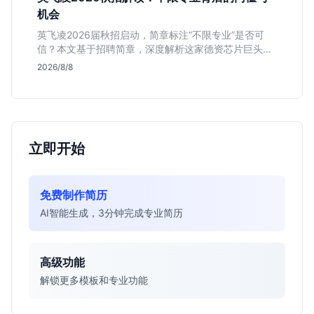
机会
英飞凌2026届秋招启动，简章标注“不限专业”是否可
信？本文基于招聘简章，深度解析这家德资芯片巨头的
行业地位、校招真实门槛及投递策略，助你判断是否值
2026/8/8
得投入。
立即开始
免费制作简历
AI智能生成，3分钟完成专业简历
高级功能
解锁更多模板和专业功能