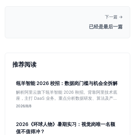
下一篇 →
已经是最后一篇
推荐阅读
瓴羊智能 2026 校招：数据岗门槛与机会全拆解
解析阿里云旗下瓴羊智能 2026 秋招。背靠阿里技术底
座，主打 DaaS 业务。重点分析数据研发、算法及产品
岗的硬性要求，评估 B 端数据路线的成长曲线与抗压挑
2026/8/8
战，助你判断是否值得投递。
2026《环球人物》暑期实习：视觉岗唯一名额
值不值得冲？