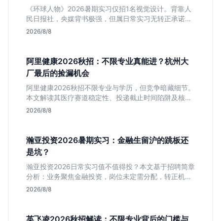
《环球人物》2026暑期实习仅招1名视觉设计。背靠人
民日报社，央媒背书极强，但属日常实习无转正承诺。
适合追求高含金量简历、能接受严谨流程的设计生，想
2026/8/8
进大厂快节奏者慎投。
阿里健康2026秋招：不限专业真能进？杭州大
厂最后的捡漏机会
阿里健康2026秋招不限专业与学历，但竞争暗藏细节。
本文解读其医疗赛道稳定性、投递截止时间陷阱及核心
岗位面试节奏，帮应届生判断是否值得投入。
2026/8/8
瀚亚投资2026暑期实习：金融生留沪的跳板还
是坑？
瀚亚投资2026日常实习值不值得投？本文基于招聘简章
分析：业务聚焦金融投资，岗位未定需分配，转正机会
不明确。适合急需上海高含金量实习证明、想接触真实
2026/8/8
资金流向的金融生，不适合追求稳定留用的同学。
英飞凌2026秋招解读：不限专业背后的门槛与