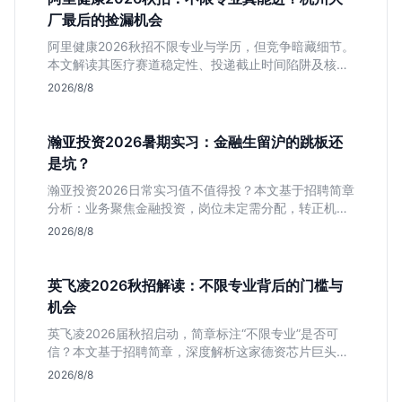
厂最后的捡漏机会
阿里健康2026秋招不限专业与学历，但竞争暗藏细节。
本文解读其医疗赛道稳定性、投递截止时间陷阱及核心
岗位面试节奏，帮应届生判断是否值得投入。
2026/8/8
瀚亚投资2026暑期实习：金融生留沪的跳板还
是坑？
瀚亚投资2026日常实习值不值得投？本文基于招聘简章
分析：业务聚焦金融投资，岗位未定需分配，转正机会
不明确。适合急需上海高含金量实习证明、想接触真实
2026/8/8
资金流向的金融生，不适合追求稳定留用的同学。
英飞凌2026秋招解读：不限专业背后的门槛与
机会
英飞凌2026届秋招启动，简章标注“不限专业”是否可
信？本文基于招聘简章，深度解析这家德资芯片巨头的
行业地位、校招真实门槛及投递策略，助你判断是否值
2026/8/8
得投入。