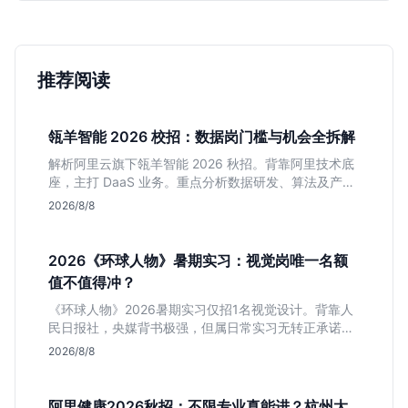
推荐阅读
瓴羊智能 2026 校招：数据岗门槛与机会全拆解
解析阿里云旗下瓴羊智能 2026 秋招。背靠阿里技术底
座，主打 DaaS 业务。重点分析数据研发、算法及产品
岗的硬性要求，评估 B 端数据路线的成长曲线与抗压挑
2026/8/8
战，助你判断是否值得投递。
2026《环球人物》暑期实习：视觉岗唯一名额
值不值得冲？
《环球人物》2026暑期实习仅招1名视觉设计。背靠人
民日报社，央媒背书极强，但属日常实习无转正承诺。
适合追求高含金量简历、能接受严谨流程的设计生，想
2026/8/8
进大厂快节奏者慎投。
阿里健康2026秋招：不限专业真能进？杭州大