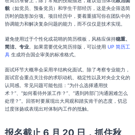
在简历准备上，除了常规的技能描述，建议适当体现
政治面
貌
（如党员、预备党员）和学生干部经历，这是央企筛选简
历时的隐形加分项。项目经历中，要着重描写你在团队中的
协调能力和解决复杂问题的能力，而不仅仅是技术实现。
避免使用过于个性化或花哨的简历模板，风格应保持
稳重、
简洁、专业
。如果需要优化简历排版，可以使用
UP 简历工
具
生成符合国企审美的标准格式。
面试环节大概率会采用半结构化面试。除了考察专业能力，
面试官会重点关注你的求职动机、稳定性以及对央企文化的
认同感。常见问题可能包括：“为什么选择通用技
术？”、“如何看待外派工作？”、“遇到跨部门沟通困难怎么
处理？”。回答时要展现出大局观和踏实肯干的态度，切忌
过度张扬或表现出对体制内工作的抵触。
报名截止 6 月 20 日，抓住秋