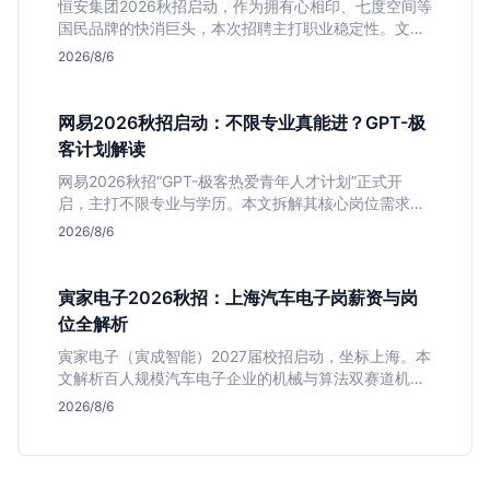
恒安集团2026秋招启动，作为拥有心相印、七度空间等
国民品牌的快消巨头，本次招聘主打职业稳定性。文章
深度解析管培生项目，明确文商科主攻品牌营销、理工
2026/8/6
科侧重技术支持的岗位逻辑，客观分析传统制造业薪资
平稳但平台扎实的特点，助应届生快速判断投递价值。
网易2026秋招启动：不限专业真能进？GPT-极
客计划解读
网易2026秋招“GPT-极客热爱青年人才计划”正式开
启，主打不限专业与学历。本文拆解其核心岗位需求
（技术研发、游戏策划、算法），分析非科班同学的投
2026/8/6
递机会与真实门槛，帮你判断是否值得投。
寅家电子2026秋招：上海汽车电子岗薪资与岗
位全解析
寅家电子（寅成智能）2027届校招启动，坐标上海。本
文解析百人规模汽车电子企业的机械与算法双赛道机
会，分析薪资面议背后的含金量及应届生成长路径，助
2026/8/6
你判断是否值得投递。