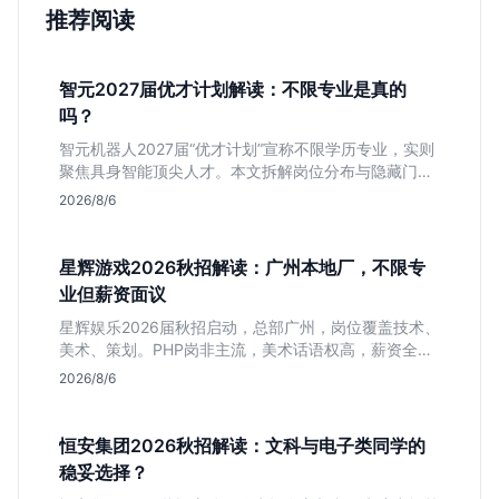
推荐阅读
智元2027届优才计划解读：不限专业是真的
吗？
智元机器人2027届“优才计划”宣称不限学历专业，实则
聚焦具身智能顶尖人才。本文拆解岗位分布与隐藏门
槛，分析算法、仿真等核心方向，帮你判断是否值得投
2026/8/6
递及如何准备硬核项目。
星辉游戏2026秋招解读：广州本地厂，不限专
业但薪资面议
星辉娱乐2026届秋招启动，总部广州，岗位覆盖技术、
美术、策划。PHP岗非主流，美术话语权高，薪资全面
面议。适合想接触项目全流程的应届生，追求大厂光环
2026/8/6
者慎投。
恒安集团2026秋招解读：文科与电子类同学的
稳妥选择？