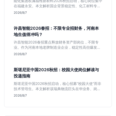
能化集团权属福维新材料2026秋招启动，核心岗位集中
在福建永安。本文解析国企背景稳定性、化工材料专业
匹配度及工作地点限制，助理工科生判断是否值得投
2026/8/7
递。
许昌智能2026春招：不限专业招财务，河南本
地生值得冲吗？
许昌智能2026春招重点释放财务资产部岗位，不限专
业。作为河南本地老牌制造业企业，稳定性高但爆发涨
薪机会少。适合想在本地积累工业场景经验的应届生。
2026/8/7
斯堪尼亚中国2026秋招：校园大使岗位解读与
投递指南
斯堪尼亚中国2026秋招启动，核心招募“校园大使”而非
技术管培生。本文解析该瑞典物流巨头在华业务、岗位
真实职责及不限专业背后的竞争逻辑，助你判断是否值
2026/8/7
得投递。