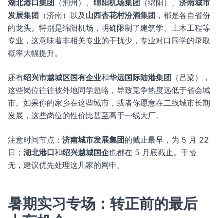
湖北港口集团
（荆州）、
绵阳机场集团
（绵阳）、
济南城市
发展集团
（济南）以及
山西杏花村汾酒集团
，都是各自省份
的龙头。特别是绵阳机场，明确限制了建筑学、土木工程等
专业，这意味着非相关专业的干扰少，专业对口同学的录取
概率大幅提升。
还有
绍兴市越城区国有企业
和
华远国际陆港集团
（吕梁），
这些岗位往往被外地同学忽略，导致竞争热度远低于省会城
市。如果你的家乡在这些城市，或者你愿意在二线城市长期
发展，这些岗位的性价比甚至高于一线大厂。
注意时间节点：
济南城市发展集团
的截止最早，为 5 月 22
日；
湖北港口
和
绍兴越城国企
也都在 5 月底截止。手慢
无，建议优先处理这几家的网申。
暑期实习专场：转正前的最后