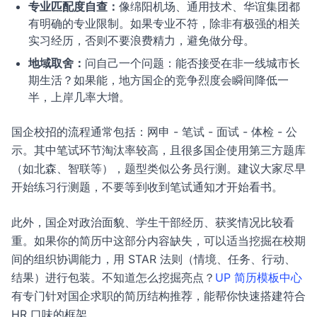
专业匹配度自查：
像绵阳机场、通用技术、华谊集团都
有明确的专业限制。如果专业不符，除非有极强的相关
实习经历，否则不要浪费精力，避免做分母。
地域取舍：
问自己一个问题：能否接受在非一线城市长
期生活？如果能，地方国企的竞争烈度会瞬间降低一
半，上岸几率大增。
国企校招的流程通常包括：网申 - 笔试 - 面试 - 体检 - 公
示。其中笔试环节淘汰率较高，且很多国企使用第三方题库
（如北森、智联等），题型类似公务员行测。建议大家尽早
开始练习行测题，不要等到收到笔试通知才开始看书。
此外，国企对政治面貌、学生干部经历、获奖情况比较看
重。如果你的简历中这部分内容缺失，可以适当挖掘在校期
间的组织协调能力，用 STAR 法则（情境、任务、行动、
结果）进行包装。不知道怎么挖掘亮点？
UP 简历模板中心
有专门针对国企求职的简历结构推荐，能帮你快速搭建符合
HR 口味的框架。