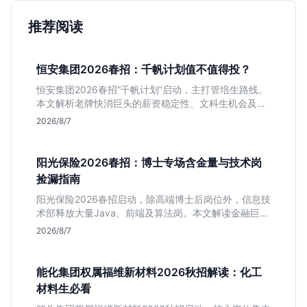
推荐阅读
恒安集团2026春招：千帆计划值不值得投？
恒安集团2026春招“千帆计划”启动，主打管培生路线。
本文解析老牌快消巨头的薪资稳定性、文科生机会及决
策链条长的局限，帮你判断是否值得投递。
2026/8/7
阳光保险2026春招：博士专场含金量与技术岗
捡漏指南
阳光保险2026春招启动，除高端博士后岗位外，信息技
术部释放大量Java、前端及算法岗。本文解读金融巨头
校招门槛，分析技术岗需求与投递价值，助你快速判断
2026/8/7
是否值得投。
能化集团权属福维新材料2026秋招解读：化工
材料生必看