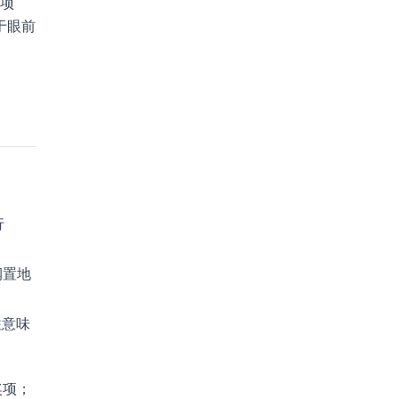
生项
于眼前
行
润置地
往意味
奖项；