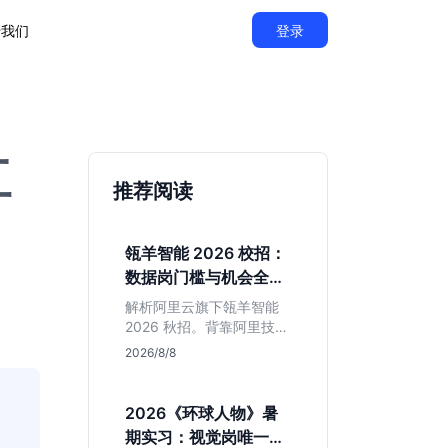
于我们
登录
红
推荐阅读
瓴羊智能 2026 校招：
数据岗门槛与机会全拆
解
解析阿里云旗下瓴羊智能
2026 秋招。背靠阿里技术
底座，主打 DaaS 业务。
2026/8/8
重点分析数据研发、算法
及产品岗的硬性要求，评
估 B 端数据路线的成长曲
2026《环球人物》暑
线与抗压挑战，助你判断
期实习：视觉岗唯一名
是否值得投递。