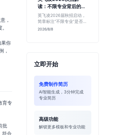
明、想接触真实资金流向
读：不限专业背后的门
的金融生，不适合追求稳
槛与机会
定留用的同学。
英飞凌2026届秋招启动，
注意，
简章标注“不限专业”是否可
度。
信？本文基于招聘简章，
2026/8/8
深度解析这家德资芯片巨
头的行业地位、校招真实
如果你
门槛及投递策略，助你判
例，
断是否值得投入。
立即开始
免费制作简历
AI智能生成，3分钟完成
专业简历
教育专
高级功能
前批
解锁更多模板和专业功能
紧，符合