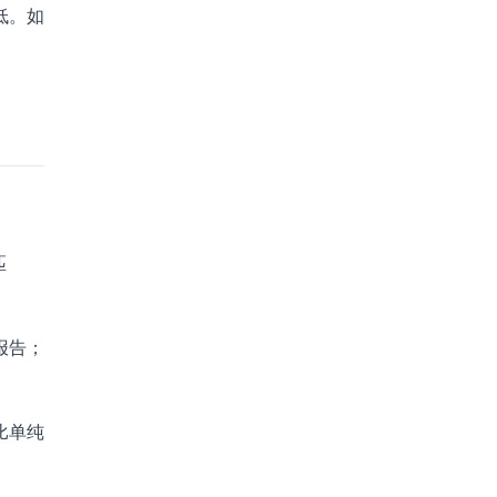
低。如
匹
报告；
比单纯