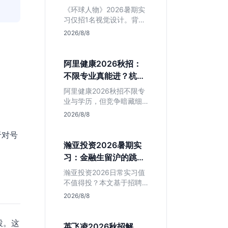
额值不值得冲？
《环球人物》2026暑期实
习仅招1名视觉设计。背靠
人民日报社，央媒背书极
2026/8/8
强，但属日常实习无转正
承诺。适合追求高含金量
简历、能接受严谨流程的
阿里健康2026秋招：
设计生，想进大厂快节奏
不限专业真能进？杭州
者慎投。
大厂最后的捡漏机会
阿里健康2026秋招不限专
业与学历，但竞争暗藏细
节。本文解读其医疗赛道
2026/8/8
稳定性、投递截止时间陷
阱及核心岗位面试节奏，
于对号
帮应届生判断是否值得投
瀚亚投资2026暑期实
入。
习：金融生留沪的跳板
还是坑？
瀚亚投资2026日常实习值
不值得投？本文基于招聘
简章分析：业务聚焦金融
2026/8/8
投资，岗位未定需分配，
转正机会不明确。适合急
投。这
需上海高含金量实习证
英飞凌2026秋招解