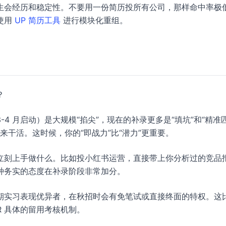
生会经历和稳定性。不要用一份简历投所有公司，那样命中率极
使用
UP 简历工具
进行模块化重组。
？
4 月启动）是大规模“掐尖”，现在的补录更多是“填坑”和“精准
人来干活。这时候，你的“即战力”比“潜力”更重要。
立刻上手做什么。比如投小红书运营，直接带上你分析过的竞品
种务实的态度在补录阶段非常加分。
期实习表现优异者，在秋招时会有免笔试或直接终面的特权。这
R 具体的留用考核机制。