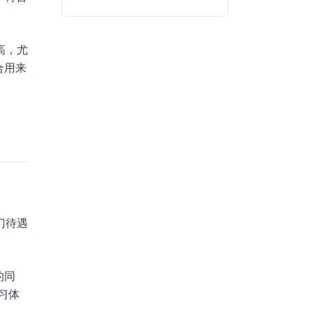
高，尤
合用来
门待遇
的同
习体