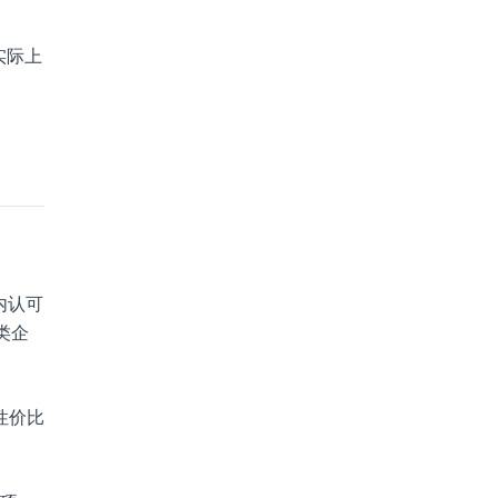
实际上
内认可
类企
性价比