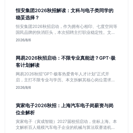
恒安集团2026秋招解读：文科与电子类同学的
稳妥选择？
恒安集团2026秋招启动，作为拥有心相印、七度空间等
国民品牌的快消巨头，本次招聘主打职业稳定性。文章
深度解析管培生项目，明确文商科主攻品牌营销、理工
2026/8/6
科侧重技术支持的岗位逻辑，客观分析传统制造业薪资
平稳但平台扎实的特点，助应届生快速判断投递价值。
网易2026秋招启动：不限专业真能进？GPT-极
客计划解读
网易2026秋招“GPT-极客热爱青年人才计划”正式开
启，主打不限专业与学历。本文拆解其核心岗位需求
（技术研发、游戏策划、算法），分析非科班同学的投
2026/8/6
递机会与真实门槛，帮你判断是否值得投。
寅家电子2026秋招：上海汽车电子岗薪资与岗
位全解析
寅家电子（寅成智能）2027届校招启动，坐标上海。本
文解析百人规模汽车电子企业的机械与算法双赛道机