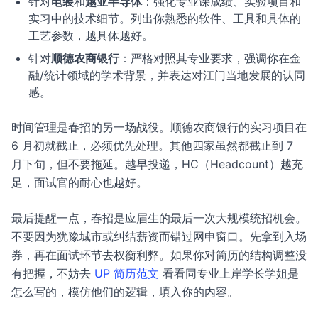
针对
电装
和
越亚半导体
：强化专业课成绩、实验项目和
实习中的技术细节。列出你熟悉的软件、工具和具体的
工艺参数，越具体越好。
针对
顺德农商银行
：严格对照其专业要求，强调你在金
融/统计领域的学术背景，并表达对江门当地发展的认同
感。
时间管理是春招的另一场战役。顺德农商银行的实习项目在
6 月初就截止，必须优先处理。其他四家虽然都截止到 7
月下旬，但不要拖延。越早投递，HC（Headcount）越充
足，面试官的耐心也越好。
最后提醒一点，春招是应届生的最后一次大规模统招机会。
不要因为犹豫城市或纠结薪资而错过网申窗口。先拿到入场
券，再在面试环节去权衡利弊。如果你对简历的结构调整没
有把握，不妨去
UP 简历范文
看看同专业上岸学长学姐是
怎么写的，模仿他们的逻辑，填入你的内容。