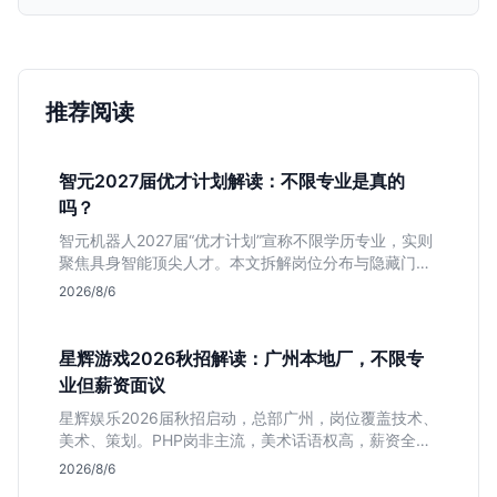
推荐阅读
智元2027届优才计划解读：不限专业是真的
吗？
智元机器人2027届“优才计划”宣称不限学历专业，实则
聚焦具身智能顶尖人才。本文拆解岗位分布与隐藏门
槛，分析算法、仿真等核心方向，帮你判断是否值得投
2026/8/6
递及如何准备硬核项目。
星辉游戏2026秋招解读：广州本地厂，不限专
业但薪资面议
星辉娱乐2026届秋招启动，总部广州，岗位覆盖技术、
美术、策划。PHP岗非主流，美术话语权高，薪资全面
面议。适合想接触项目全流程的应届生，追求大厂光环
2026/8/6
者慎投。