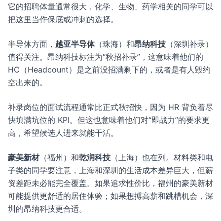
它的招聘体量通常很大，化学、生物、药学相关的同学可以
把这里当作保底或冲刺的选择。
半导体方面，
越亚半导体
（珠海）和
昂纳科技
（深圳补录）
值得关注。昂纳科技标注为“秋招补录”，这意味着他们的
HC（Headcount）是之前没招满剩下的，或者是有人毁约
空出来的。
补录岗位的面试流程通常比正式秋招快，因为 HR 背负着尽
快填满坑位的 KPI。但这也意味着他们对“即战力”的要求更
高，希望候选人进来就能干活。
豪美新材
（福州）和
乾润科技
（上海）也在列。材料类和电
子类的同学要注意，上海和深圳的生活成本差异巨大，但薪
资差距未必能完全覆盖。如果追求性价比，福州的豪美新材
可能提供更舒适的居住体验；如果想搏高薪和跳槽机会，深
圳的昂纳科技更合适。