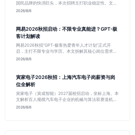
国民品牌的快消巨头，本次招聘主打职业稳定性。文章
深度解析管培生项目，明确文商科主攻品牌营销、理工
2026/8/6
科侧重技术支持的岗位逻辑，客观分析传统制造业薪资
平稳但平台扎实的特点，助应届生快速判断投递价值。
网易2026秋招启动：不限专业真能进？GPT-极
客计划解读
网易2026秋招“GPT-极客热爱青年人才计划”正式开
启，主打不限专业与学历。本文拆解其核心岗位需求
（技术研发、游戏策划、算法），分析非科班同学的投
2026/8/6
递机会与真实门槛，帮你判断是否值得投。
寅家电子2026秋招：上海汽车电子岗薪资与岗
位全解析
寅家电子（寅成智能）2027届校招启动，坐标上海。本
文解析百人规模汽车电子企业的机械与算法双赛道机
会，分析薪资面议背后的含金量及应届生成长路径，助
2026/8/6
你判断是否值得投递。