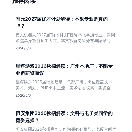
推荐阅读
智元2027届优才计划解读：不限专业是真的
吗？
智元机器人2027届“优才计划”宣称不限学历专业，实则
聚焦具身智能顶尖人才。本文拆解岗位分布与隐藏门
槛，分析算法、仿真等核心方向，帮你判断是否值得投
2026/8/6
递及如何准备硬核项目。
星辉游戏2026秋招解读：广州本地厂，不限专
业但薪资面议
星辉娱乐2026届秋招启动，总部广州，岗位覆盖技术、
美术、策划。PHP岗非主流，美术话语权高，薪资全面
面议。适合想接触项目全流程的应届生，追求大厂光环
2026/8/6
者慎投。
恒安集团2026秋招解读：文科与电子类同学的
稳妥选择？
恒安集团2026秋招启动，作为拥有心相印、七度空间等