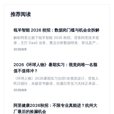
推荐阅读
瓴羊智能 2026 校招：数据岗门槛与机会全拆解
解析阿里云旗下瓴羊智能 2026 秋招。背靠阿里技术底
座，主打 DaaS 业务。重点分析数据研发、算法及产品
岗的硬性要求，评估 B 端数据路线的成长曲线与抗压挑
2026/8/8
战，助你判断是否值得投递。
2026《环球人物》暑期实习：视觉岗唯一名额
值不值得冲？
《环球人物》2026暑期实习仅招1名视觉设计。背靠人
民日报社，央媒背书极强，但属日常实习无转正承诺。
适合追求高含金量简历、能接受严谨流程的设计生，想
2026/8/8
进大厂快节奏者慎投。
阿里健康2026秋招：不限专业真能进？杭州大
厂最后的捡漏机会