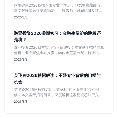
阿里健康2026秋招不限专业与学历，但竞争暗藏细节。
本文解读其医疗赛道稳定性、投递截止时间陷阱及核心
岗位面试节奏，帮应届生判断是否值得投入。
2026/8/8
瀚亚投资2026暑期实习：金融生留沪的跳板还
是坑？
瀚亚投资2026日常实习值不值得投？本文基于招聘简章
分析：业务聚焦金融投资，岗位未定需分配，转正机会
不明确。适合急需上海高含金量实习证明、想接触真实
2026/8/8
资金流向的金融生，不适合追求稳定留用的同学。
英飞凌2026秋招解读：不限专业背后的门槛与
机会
英飞凌2026届秋招启动，简章标注“不限专业”是否可
信？本文基于招聘简章，深度解析这家德资芯片巨头的
行业地位、校招真实门槛及投递策略，助你判断是否值
2026/8/8
得投入。