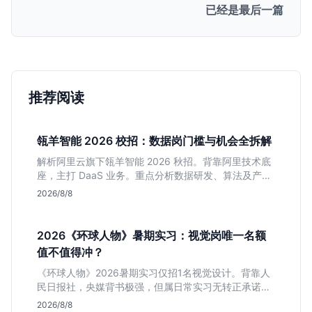
已经是最后一篇
推荐阅读
瓴羊智能 2026 校招：数据岗门槛与机会全拆解
解析阿里云旗下瓴羊智能 2026 秋招。背靠阿里技术底
座，主打 DaaS 业务。重点分析数据研发、算法及产品
岗的硬性要求，评估 B 端数据路线的成长曲线与抗压挑
2026/8/8
战，助你判断是否值得投递。
2026《环球人物》暑期实习：视觉岗唯一名额
值不值得冲？
《环球人物》2026暑期实习仅招1名视觉设计。背靠人
民日报社，央媒背书极强，但属日常实习无转正承诺。
适合追求高含金量简历、能接受严谨流程的设计生，想
2026/8/8