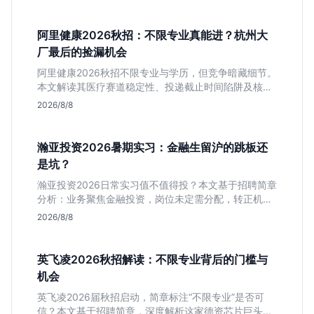
进大厂快节奏者慎投。
阿里健康2026秋招：不限专业真能进？杭州大
厂最后的捡漏机会
阿里健康2026秋招不限专业与学历，但竞争暗藏细节。
本文解读其医疗赛道稳定性、投递截止时间陷阱及核心
岗位面试节奏，帮应届生判断是否值得投入。
2026/8/8
瀚亚投资2026暑期实习：金融生留沪的跳板还
是坑？
瀚亚投资2026日常实习值不值得投？本文基于招聘简章
分析：业务聚焦金融投资，岗位未定需分配，转正机会
不明确。适合急需上海高含金量实习证明、想接触真实
2026/8/8
资金流向的金融生，不适合追求稳定留用的同学。
英飞凌2026秋招解读：不限专业背后的门槛与
机会
英飞凌2026届秋招启动，简章标注“不限专业”是否可
信？本文基于招聘简章，深度解析这家德资芯片巨头的