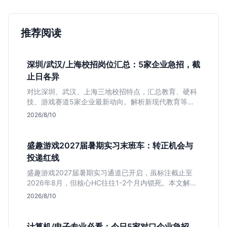
推荐阅读
深圳/武汉/上海校招岗位汇总：5家企业急招，截
止日各异
对比深圳、武汉、上海三地校招特点，汇总教育、硬科
技、游戏赛道5家企业最新动向。解析新现代教育等公
司网申截止时间与专业限制，帮你快速决定投递优先
2026/8/10
级。
盛趣游戏2027届暑期实习末班车：转正机会与
投递红线
盛趣游戏2027届暑期实习通道已开启，虽标注截止至
2026年8月，但核心HC往往1-2个月内锁死。本文解析
游戏大厂“招满即止”的招聘逻辑，提醒同学避开时间陷
2026/8/10
阱，抓住带有明确转正意图的捡漏窗口。
计算机/电子专业必看：今日5家对口企业急招，