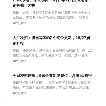
别等截止才投
腾讯、舜宇、盛趣等5家企业急招计算机与电子类专业
应届生。本文基于招聘简章梳理投递优先级、地域分布
及截止时间，助你快速决策。
2026/8/10
大厂秋招：腾讯等3家名企岗位更新，26/27届
别乱投
腾讯、盛趣游戏、舜宇光学最新校招动态解读。腾讯26
届秋招延至9月底，采取滚动录取；盛趣开放27届暑期
实习；舜宇光学聚焦硬件制造。本文分析三家企业时间
2026/8/10
线差异与投递策略，帮应届生避开届别陷阱，精准准
备。
今日校招速报：9家企业新发岗位，含腾讯/舜宇
腾讯秋招9月30日截止，舜宇光学等9家企业今日新发
岗位。本文解析紧急投递策略、岗位分布及三类优先人
群，助你快速决策。
2026/8/10