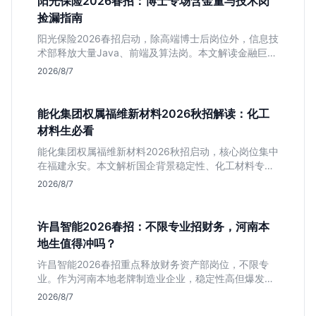
阳光保险2026春招：博士专场含金量与技术岗
捡漏指南
阳光保险2026春招启动，除高端博士后岗位外，信息技
术部释放大量Java、前端及算法岗。本文解读金融巨头
校招门槛，分析技术岗需求与投递价值，助你快速判断
2026/8/7
是否值得投。
能化集团权属福维新材料2026秋招解读：化工
材料生必看
能化集团权属福维新材料2026秋招启动，核心岗位集中
在福建永安。本文解析国企背景稳定性、化工材料专业
匹配度及工作地点限制，助理工科生判断是否值得投
2026/8/7
递。
许昌智能2026春招：不限专业招财务，河南本
地生值得冲吗？
许昌智能2026春招重点释放财务资产部岗位，不限专
业。作为河南本地老牌制造业企业，稳定性高但爆发涨
薪机会少。适合想在本地积累工业场景经验的应届生。
2026/8/7