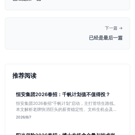
下一篇 →
已经是最后一篇
推荐阅读
恒安集团2026春招：千帆计划值不值得投？
恒安集团2026春招“千帆计划”启动，主打管培生路线。
本文解析老牌快消巨头的薪资稳定性、文科生机会及决
策链条长的局限，帮你判断是否值得投递。
2026/8/7