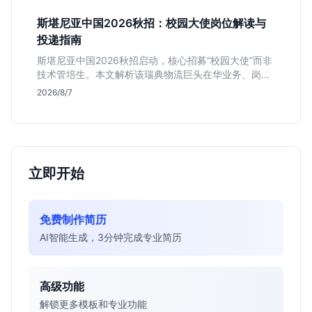
斯堪尼亚中国2026秋招：校园大使岗位解读与
投递指南
斯堪尼亚中国2026秋招启动，核心招募“校园大使”而非
技术管培生。本文解析该瑞典物流巨头在华业务、岗位
真实职责及不限专业背后的竞争逻辑，助你判断是否值
2026/8/7
得投递。
立即开始
免费制作简历
AI智能生成，3分钟完成专业简历
高级功能
解锁更多模板和专业功能