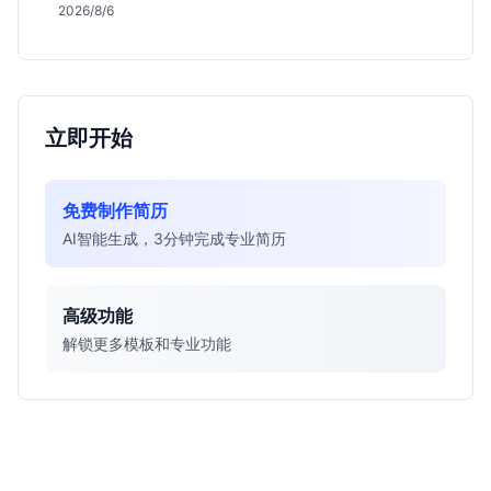
会，分析薪资面议背后的含金量及应届生成长路径，助
2026/8/6
你判断是否值得投递。
立即开始
免费制作简历
AI智能生成，3分钟完成专业简历
高级功能
解锁更多模板和专业功能