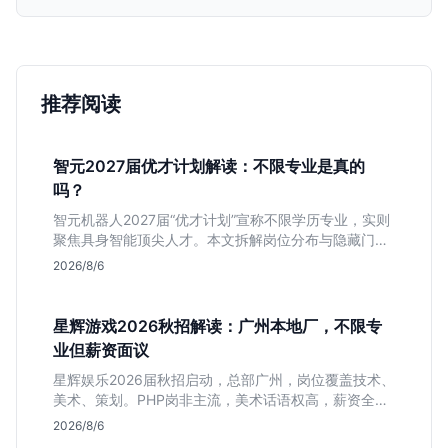
推荐阅读
智元2027届优才计划解读：不限专业是真的
吗？
智元机器人2027届“优才计划”宣称不限学历专业，实则
聚焦具身智能顶尖人才。本文拆解岗位分布与隐藏门
槛，分析算法、仿真等核心方向，帮你判断是否值得投
2026/8/6
递及如何准备硬核项目。
星辉游戏2026秋招解读：广州本地厂，不限专
业但薪资面议
星辉娱乐2026届秋招启动，总部广州，岗位覆盖技术、
美术、策划。PHP岗非主流，美术话语权高，薪资全面
面议。适合想接触项目全流程的应届生，追求大厂光环
2026/8/6
者慎投。