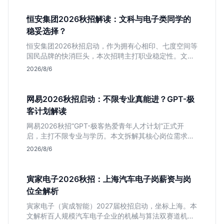
恒安集团2026秋招解读：文科与电子类同学的
稳妥选择？
恒安集团2026秋招启动，作为拥有心相印、七度空间等
国民品牌的快消巨头，本次招聘主打职业稳定性。文章
深度解析管培生项目，明确文商科主攻品牌营销、理工
2026/8/6
科侧重技术支持的岗位逻辑，客观分析传统制造业薪资
平稳但平台扎实的特点，助应届生快速判断投递价值。
网易2026秋招启动：不限专业真能进？GPT-极
客计划解读
网易2026秋招“GPT-极客热爱青年人才计划”正式开
启，主打不限专业与学历。本文拆解其核心岗位需求
（技术研发、游戏策划、算法），分析非科班同学的投
2026/8/6
递机会与真实门槛，帮你判断是否值得投。
寅家电子2026秋招：上海汽车电子岗薪资与岗
位全解析
寅家电子（寅成智能）2027届校招启动，坐标上海。本
文解析百人规模汽车电子企业的机械与算法双赛道机