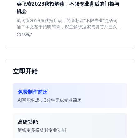
英飞凌2026秋招解读：不限专业背后的门槛与
机会
英飞凌2026届秋招启动，简章标注“不限专业”是否可
信？本文基于招聘简章，深度解析这家德资芯片巨头的
行业地位、校招真实门槛及投递策略，助你判断是否值
2026/8/8
得投入。
立即开始
免费制作简历
AI智能生成，3分钟完成专业简历
高级功能
解锁更多模板和专业功能