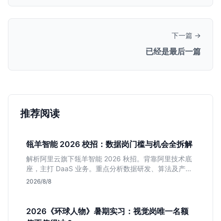
下一篇 →
已经是最后一篇
推荐阅读
瓴羊智能 2026 校招：数据岗门槛与机会全拆解
解析阿里云旗下瓴羊智能 2026 秋招。背靠阿里技术底
座，主打 DaaS 业务。重点分析数据研发、算法及产品
岗的硬性要求，评估 B 端数据路线的成长曲线与抗压挑
2026/8/8
战，助你判断是否值得投递。
2026《环球人物》暑期实习：视觉岗唯一名额