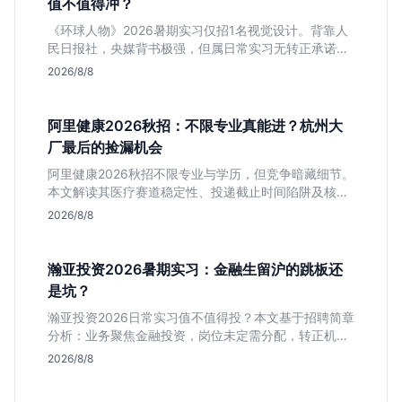
值不值得冲？
《环球人物》2026暑期实习仅招1名视觉设计。背靠人
民日报社，央媒背书极强，但属日常实习无转正承诺。
适合追求高含金量简历、能接受严谨流程的设计生，想
2026/8/8
进大厂快节奏者慎投。
阿里健康2026秋招：不限专业真能进？杭州大
厂最后的捡漏机会
阿里健康2026秋招不限专业与学历，但竞争暗藏细节。
本文解读其医疗赛道稳定性、投递截止时间陷阱及核心
岗位面试节奏，帮应届生判断是否值得投入。
2026/8/8
瀚亚投资2026暑期实习：金融生留沪的跳板还
是坑？
瀚亚投资2026日常实习值不值得投？本文基于招聘简章
分析：业务聚焦金融投资，岗位未定需分配，转正机会
不明确。适合急需上海高含金量实习证明、想接触真实
2026/8/8
资金流向的金融生，不适合追求稳定留用的同学。