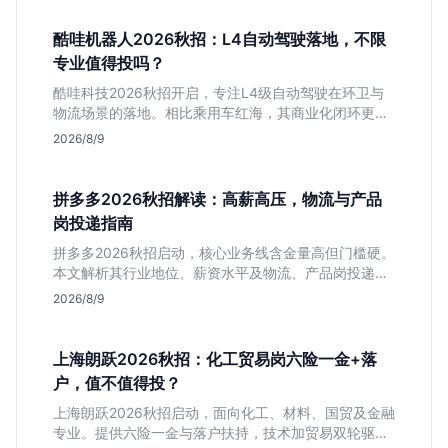
酷哇机器人2026秋招：L4自动驾驶落地，不限
专业值得投吗？
酷哇科技2026秋招开启，专注L4级自动驾驶在环卫与
物流场景的落地。相比乘用车红海，其商业化闭环更清
晰，现金流相对健康。本文解读其业务模式、岗位稳定
2026/8/9
性及不限专业的投递策略，帮应届生判断是否值得入
手。
拼多多2026秋招解读：高薪高压，物流与产品
岗投递指南
拼多多2026秋招启动，核心业务线含金量高但门槛硬。
本文解析其行业地位、薪资水平及物流、产品岗投递策
略，助你判断是否适合这种高强度职业起步。
2026/8/9
上海朗跃2026秋招：化工贸易岗六险一金+落
户，值不值得投？
上海朗跃2026秋招启动，面向化工、材料、国贸及金融
专业。提供六险一金与落户扶持，技术加贸易双轮驱动