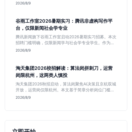
模式稳定性高。本文解读岗位需求与福利含金量，帮应
2026/8/9
届生快速判断投递价值。
谷雨工作室2026暑期实习：腾讯非虚构写作平
台，仅限新闻社会学专业
腾讯新闻旗下谷雨工作室启动2026暑期实习招募。本次
招聘门槛明确，仅限新闻学与社会学专业学生。作为深
耕非虚构写作的头部团队，该岗位提供独立发稿机会与
2026/8/9
高含金量行业背书，但转正名额紧缩，适合追求深度报
道的垂直领域人才。
淘天集团2026校招解读：算法岗拼刺刀，运营
岗限杭州，这两类人慎投
淘天集团2026秋招启动，算法岗聚焦AI决策且京杭双城
开放，运营岗仅限杭州。本文基于简章分析岗位门槛、
薪资行情及适合人群，帮应届生判断是否值得投递。
2026/8/9
立即开始