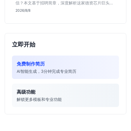
信？本文基于招聘简章，深度解析这家德资芯片巨头的
行业地位、校招真实门槛及投递策略，助你判断是否值
2026/8/8
得投入。
立即开始
免费制作简历
AI智能生成，3分钟完成专业简历
高级功能
解锁更多模板和专业功能