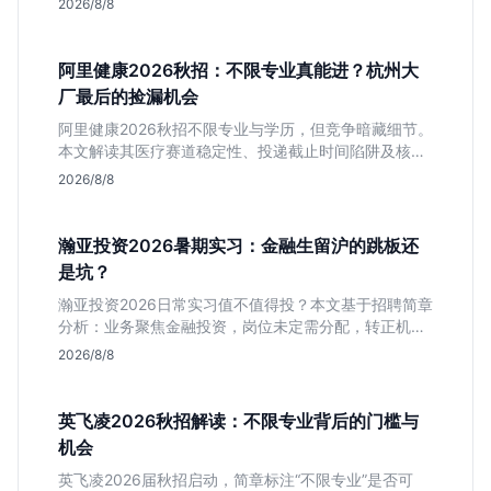
2026/8/8
进大厂快节奏者慎投。
阿里健康2026秋招：不限专业真能进？杭州大
厂最后的捡漏机会
阿里健康2026秋招不限专业与学历，但竞争暗藏细节。
本文解读其医疗赛道稳定性、投递截止时间陷阱及核心
岗位面试节奏，帮应届生判断是否值得投入。
2026/8/8
瀚亚投资2026暑期实习：金融生留沪的跳板还
是坑？
瀚亚投资2026日常实习值不值得投？本文基于招聘简章
分析：业务聚焦金融投资，岗位未定需分配，转正机会
不明确。适合急需上海高含金量实习证明、想接触真实
2026/8/8
资金流向的金融生，不适合追求稳定留用的同学。
英飞凌2026秋招解读：不限专业背后的门槛与
机会
英飞凌2026届秋招启动，简章标注“不限专业”是否可