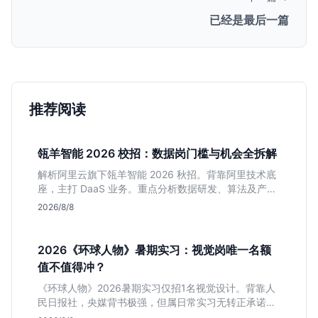
已经是最后一篇
推荐阅读
瓴羊智能 2026 校招：数据岗门槛与机会全拆解
解析阿里云旗下瓴羊智能 2026 秋招。背靠阿里技术底
座，主打 DaaS 业务。重点分析数据研发、算法及产品
岗的硬性要求，评估 B 端数据路线的成长曲线与抗压挑
2026/8/8
战，助你判断是否值得投递。
2026《环球人物》暑期实习：视觉岗唯一名额
值不值得冲？
《环球人物》2026暑期实习仅招1名视觉设计。背靠人
民日报社，央媒背书极强，但属日常实习无转正承诺。
适合追求高含金量简历、能接受严谨流程的设计生，想