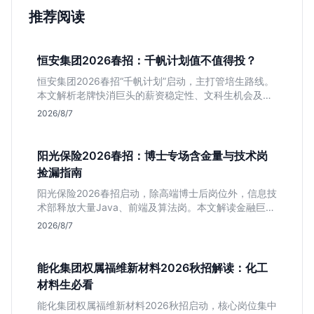
推荐阅读
恒安集团2026春招：千帆计划值不值得投？
恒安集团2026春招“千帆计划”启动，主打管培生路线。
本文解析老牌快消巨头的薪资稳定性、文科生机会及决
策链条长的局限，帮你判断是否值得投递。
2026/8/7
阳光保险2026春招：博士专场含金量与技术岗
捡漏指南
阳光保险2026春招启动，除高端博士后岗位外，信息技
术部释放大量Java、前端及算法岗。本文解读金融巨头
校招门槛，分析技术岗需求与投递价值，助你快速判断
2026/8/7
是否值得投。
能化集团权属福维新材料2026秋招解读：化工
材料生必看
能化集团权属福维新材料2026秋招启动，核心岗位集中