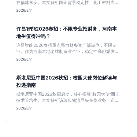
在福建永安。本文解析国企背景稳定性、化工材料专业
匹配度及工作地点限制，助理工科生判断是否值得投
2026/8/7
递。
许昌智能2026春招：不限专业招财务，河南本
地生值得冲吗？
许昌智能2026春招重点释放财务资产部岗位，不限专
业。作为河南本地老牌制造业企业，稳定性高但爆发涨
薪机会少。适合想在本地积累工业场景经验的应届生。
2026/8/7
斯堪尼亚中国2026秋招：校园大使岗位解读与
投递指南
斯堪尼亚中国2026秋招启动，核心招募“校园大使”而非
技术管培生。本文解析该瑞典物流巨头在华业务、岗位
真实职责及不限专业背后的竞争逻辑，助你判断是否值
2026/8/7
得投递。