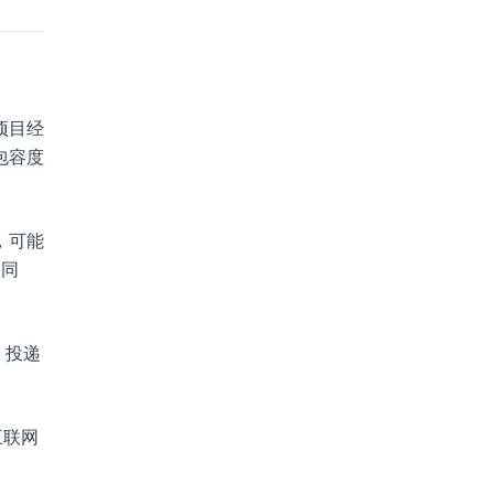
项目经
包容度
，可能
的同
。投递
互联网