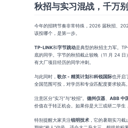
秋招与实习混战，千万
今年的招聘节奏非常特殊，2026 届秋招、20
该投哪个，是第一步。
TP-LINK
和
字节跳动
是典型的秋招主力军。TP-
底的同学。字节的秋招截止较晚（11 月 24
有大厂项目经历的同学冲刺。
与此同时，
歌尔 - 精英计划
和
科锐国际
也开启
全国范围可投，对学历和专业匹配度要求较高
注意区分“实习”与“校招”。
德州仪器
、
ABB 中
价值在于转正机会。如果你是大三或研二学生，
特别提醒大家关注
锐明技术
，它的暑期实习截止目
期的“抢人”信号，适合大二升大三、想提前积