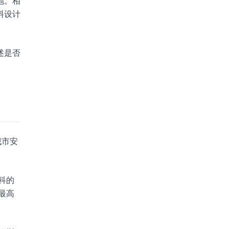
地。相
料设计
述是否
城市安
科的
最高