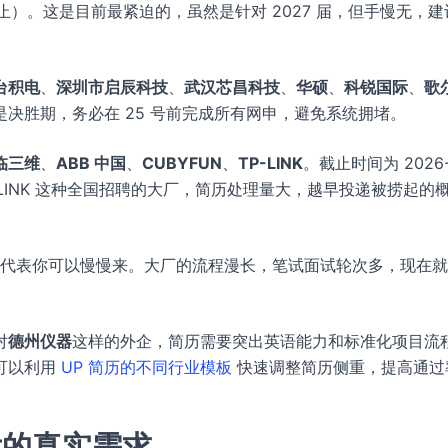
0 截止）。这是目前最紧迫的，虽然是针对 2027 届，但手慢无，
台积电
、
深圳市启辰科技
、
武汉芯昌科技
、
华硕
、
科锐国际
、
歌
一周是决胜期，务必在 25 号前完成所有网申，避免系统拥堵。
临三维
、
ABB 中国
、
CUBYFUN
、
TP-LINK
。截止时间为 2026-
-LINK 这种全国招聘的大厂，简历处理量大，越早投递被捞起的
这不代表你可以慢慢来。大厂的流程漫长，笔试面试轮次多，现在
对
德州仪器
这样的外企，简历需要突出英语能力和标准化项目流
可以利用
UP 简历的不同行业模板
快速调整简历侧重，提高通过
后的真实需求