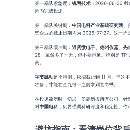
第一梯队紧急度：
锐明技术
（2026-06-3
周内完成投递。
第二梯队关键期：
中国电科产业基础研究院
、
些企业的截止日期均为 2026-07-27。这
第三梯队缓冲期：
遇贤微电子
、
德州仪器
、
先
28。虽然多了一天，但不要拖延。特别是 TP
高。
字节跳动
是个特例，秋招截止到 11 月。但
准备，才能在金九银十之前拿到意向书。
在投递简历时，切忌一份简历投所有公司。针
对
中国电科
，则要强调科研深度和稳定性。你
避坑指南：看清岗位背