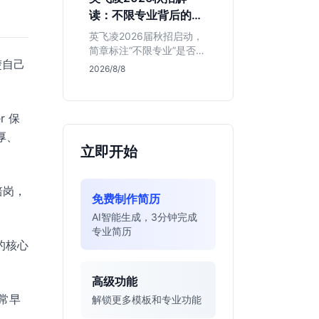
明、想接触真实资金流向
读：不限专业背后的门
的金融生，不适合追求稳
槛与机会
定留用的同学。
英飞凌2026届秋招启动，
简章标注“不限专业”是否可
楚自己
信？本文基于招聘简章，
2026/8/8
深度解析这家德资芯片巨
头的行业地位、校招真实
门槛及投递策略，助你判
r 保
断是否值得投入。
厚、
立即开始
培岗，
免费制作简历
AI智能生成，3分钟完成
专业简历
的核心
高级功能
非常早
解锁更多模板和专业功能