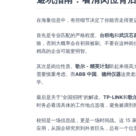
在海量信息中，有些细节决定了你能否走得更
首先是专业匹配的严格程度。
台积电
和
武汉芯
验，否则大概率会在初筛被刷。不要在这种岗
稍高的企业可能更明智。
其次是岗位性质。
歌尔 - 精英计划
听起来很高
需要慎重考虑。而
ABB 中国
、
德州仪器
这类老牌
学。
最后是关于“全国招聘”的解读。
TP-LINK
和
歌
时务必看清具体的工作地点选项，避免被调剂
校招是一场信息战，更是一场时间战。这 15
应用，从国企研究所到外资巨头，总有一个位