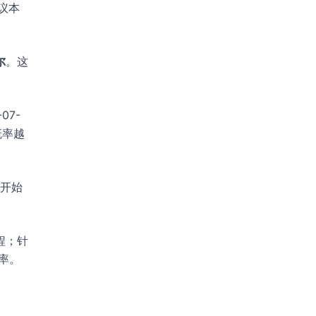
建议本
尔
。这
07-
概率越
就开始
程；针
率。