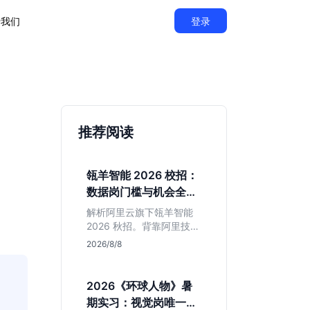
于我们
登录
推荐阅读
瓴羊智能 2026 校招：
数据岗门槛与机会全拆
解
解析阿里云旗下瓴羊智能
2026 秋招。背靠阿里技术
底座，主打 DaaS 业务。
2026/8/8
重点分析数据研发、算法
及产品岗的硬性要求，评
估 B 端数据路线的成长曲
2026《环球人物》暑
线与抗压挑战，助你判断
期实习：视觉岗唯一名
是否值得投递。