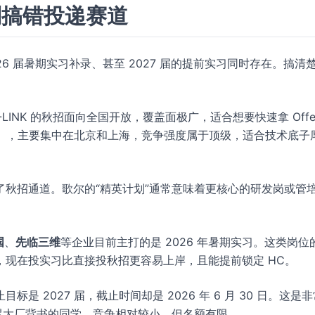
别搞错投递赛道
26 届暑期实习补录、甚至 2027 届的提前实习同时存在。搞清
LINK 的秋招面向全国开放，覆盖面极广，适合想要快速拿 Offe
 日），主要集中在北京和上海，竞争强度属于顶级，适合技术底子
了秋招通道。歌尔的“精英计划”通常意味着更核心的研发岗或管
。
国
、
先临三维
等企业目前主打的是 2026 年暑期实习。这类岗位
现在投实习比直接投秋招更容易上岸，且能提前锁定 HC。
标是 2027 届，截止时间却是 2026 年 6 月 30 日。这是
累大厂背书的同学，竞争相对较小，但名额有限。