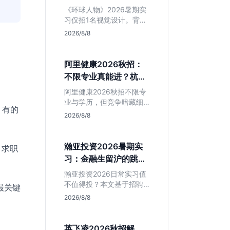
额值不值得冲？
《环球人物》2026暑期实
习仅招1名视觉设计。背靠
人民日报社，央媒背书极
2026/8/8
强，但属日常实习无转正
承诺。适合追求高含金量
简历、能接受严谨流程的
阿里健康2026秋招：
设计生，想进大厂快节奏
不限专业真能进？杭州
者慎投。
大厂最后的捡漏机会
阿里健康2026秋招不限专
业与学历，但竞争暗藏细
，有的
节。本文解读其医疗赛道
2026/8/8
稳定性、投递截止时间陷
阱及核心岗位面试节奏，
帮应届生判断是否值得投
瀚亚投资2026暑期实
、求职
入。
习：金融生留沪的跳板
还是坑？
瀚亚投资2026日常实习值
不值得投？本文基于招聘
最关键
简章分析：业务聚焦金融
2026/8/8
投资，岗位未定需分配，
转正机会不明确。适合急
需上海高含金量实习证
英飞凌2026秋招解