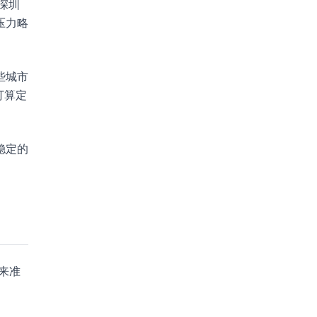
深圳
压力略
些城市
打算定
稳定的
来准