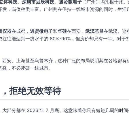
 立体科技
、
深圳市启辰科技
、
遇贤微电子
（广州）均扎根于此。
开发，岗位种类丰富。广州则在保持一线城市资源的同时，生活
州仪器
在成都，
遇贤微电子
和
华硕
在西安，
武汉芯昌
在武汉。这
往往能达到一线水平的 80%-90%，但房价却只有一半。对于
、西安、上海甚至乌鲁木齐，这种广泛的布局说明其在各地都有
选择，不必死磕一线城市。
口，拒绝无效等待
部分都在 2026 年 7 月底。这意味着你只有短短几周的时间