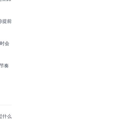
你提前
招时会
节奏
过什么