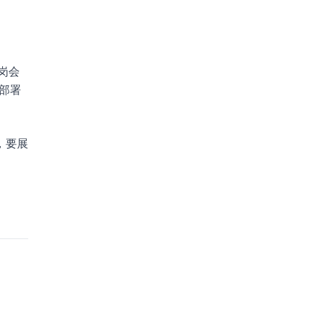
岗会
部署
，要展
。