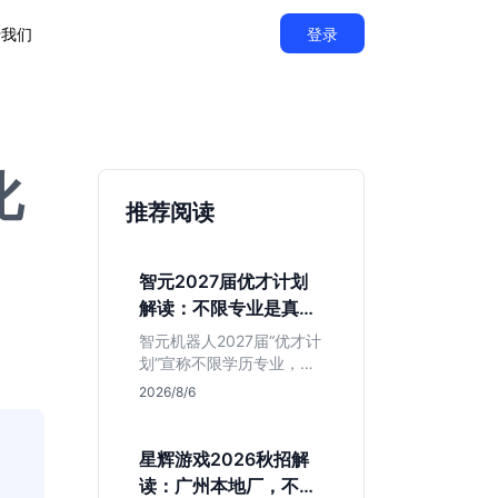
于我们
登录
化
推荐阅读
智元2027届优才计划
解读：不限专业是真的
吗？
智元机器人2027届“优才计
划”宣称不限学历专业，实
则聚焦具身智能顶尖人
2026/8/6
才。本文拆解岗位分布与
隐藏门槛，分析算法、仿
真等核心方向，帮你判断
星辉游戏2026秋招解
是否值得投递及如何准备
读：广州本地厂，不限
硬核项目。