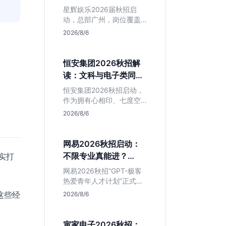
专业但薪资面议
星辉娱乐2026届秋招启
动，总部广州，岗位覆盖
技术、美术、策划。PHP
2026/8/6
岗非主流，美术话语权
高，薪资全面面议。适合
想接触项目全流程的应届
恒安集团2026秋招解
生，追求大厂光环者慎
读：文科与电子类同学
投。
的稳妥选择？
恒安集团2026秋招启动，
作为拥有心相印、七度空
间等国民品牌的快消巨
2026/8/6
头，本次招聘主打职业稳
定性。文章深度解析管培
生项目，明确文商科主攻
网易2026秋招启动：
品牌营销、理工科侧重技
不限专业真能进？
实打
术支持的岗位逻辑，客观
GPT-极客计划解读
分析传统制造业薪资平稳
网易2026秋招“GPT-极客
但平台扎实的特点，助应
热爱青年人才计划”正式开
届生快速判断投递价值。
启，主打不限专业与学
这些经
2026/8/6
历。本文拆解其核心岗位
需求（技术研发、游戏策
划、算法），分析非科班
寅家电子2026秋招：