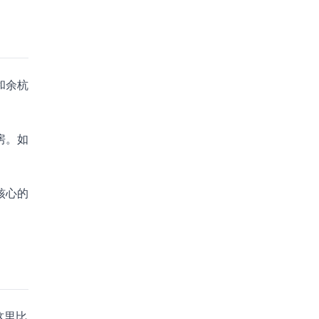
和余杭
房。如
核心的
这里比