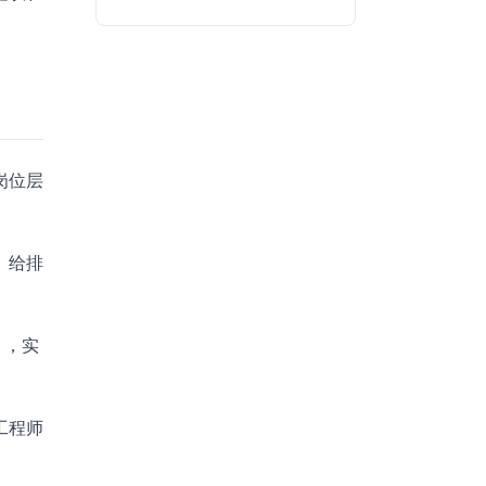
岗位层
、给排
），实
工程师