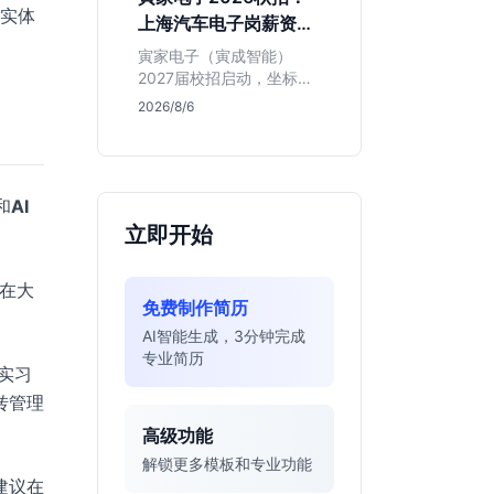
同学的投递机会与真实门
，实体
上海汽车电子岗薪资与
槛，帮你判断是否值得
岗位全解析
投。
寅家电子（寅成智能）
2027届校招启动，坐标上
海。本文解析百人规模汽
2026/8/6
车电子企业的机械与算法
双赛道机会，分析薪资面
议背后的含金量及应届生
成长路径，助你判断是否
和
AI
值得投递。
立即开始
在大
免费制作简历
AI智能生成，3分钟完成
专业简历
实习
转管理
高级功能
解锁更多模板和专业功能
建议在