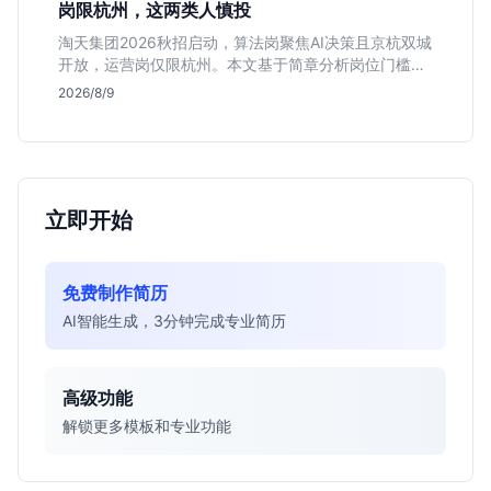
岗限杭州，这两类人慎投
淘天集团2026秋招启动，算法岗聚焦AI决策且京杭双城
开放，运营岗仅限杭州。本文基于简章分析岗位门槛、
薪资行情及适合人群，帮应届生判断是否值得投递。
2026/8/9
立即开始
免费制作简历
AI智能生成，3分钟完成专业简历
高级功能
解锁更多模板和专业功能