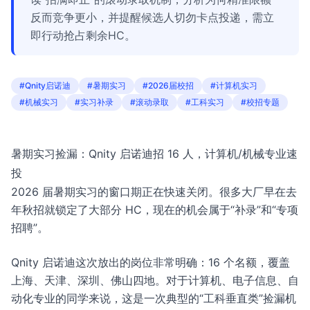
反而竞争更小，并提醒候选人切勿卡点投递，需立
即行动抢占剩余HC。
#Qnity启诺迪
#暑期实习
#2026届校招
#计算机实习
#机械实习
#实习补录
#滚动录取
#工科实习
#校招专题
暑期实习捡漏：Qnity 启诺迪招 16 人，计算机/机械专业速
投
2026 届暑期实习的窗口期正在快速关闭。很多大厂早在去
年秋招就锁定了大部分 HC，现在的机会属于“补录”和“专项
招聘”。
Qnity 启诺迪这次放出的岗位非常明确：16 个名额，覆盖
上海、天津、深圳、佛山四地。对于计算机、电子信息、自
动化专业的同学来说，这是一次典型的“工科垂直类”捡漏机