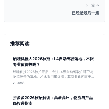
下一篇 →
已经是最后一篇
推荐阅读
酷哇机器人2026秋招：L4自动驾驶落地，不限
专业值得投吗？
酷哇科技2026秋招开启，专注L4级自动驾驶在环卫与
物流场景的落地。相比乘用车红海，其商业化闭环更清
晰，现金流相对健康。本文解读其业务模式、岗位稳定
2026/8/9
性及不限专业的投递策略，帮应届生判断是否值得入
手。
拼多多2026秋招解读：高薪高压，物流与产品
岗投递指南