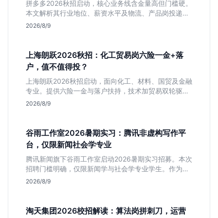
拼多多2026秋招启动，核心业务线含金量高但门槛硬。
本文解析其行业地位、薪资水平及物流、产品岗投递策
略，助你判断是否适合这种高强度职业起步。
2026/8/9
上海朗跃2026秋招：化工贸易岗六险一金+落
户，值不值得投？
上海朗跃2026秋招启动，面向化工、材料、国贸及金融
专业。提供六险一金与落户扶持，技术加贸易双轮驱动
模式稳定性高。本文解读岗位需求与福利含金量，帮应
2026/8/9
届生快速判断投递价值。
谷雨工作室2026暑期实习：腾讯非虚构写作平
台，仅限新闻社会学专业
腾讯新闻旗下谷雨工作室启动2026暑期实习招募。本次
招聘门槛明确，仅限新闻学与社会学专业学生。作为深
耕非虚构写作的头部团队，该岗位提供独立发稿机会与
2026/8/9
高含金量行业背书，但转正名额紧缩，适合追求深度报
道的垂直领域人才。
淘天集团2026校招解读：算法岗拼刺刀，运营