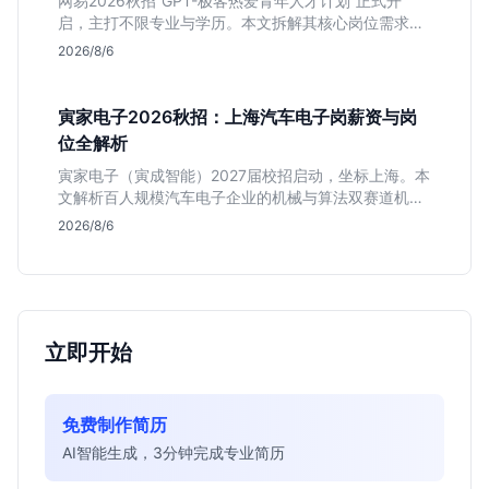
网易2026秋招“GPT-极客热爱青年人才计划”正式开
启，主打不限专业与学历。本文拆解其核心岗位需求
（技术研发、游戏策划、算法），分析非科班同学的投
2026/8/6
递机会与真实门槛，帮你判断是否值得投。
寅家电子2026秋招：上海汽车电子岗薪资与岗
位全解析
寅家电子（寅成智能）2027届校招启动，坐标上海。本
文解析百人规模汽车电子企业的机械与算法双赛道机
会，分析薪资面议背后的含金量及应届生成长路径，助
2026/8/6
你判断是否值得投递。
立即开始
免费制作简历
AI智能生成，3分钟完成专业简历