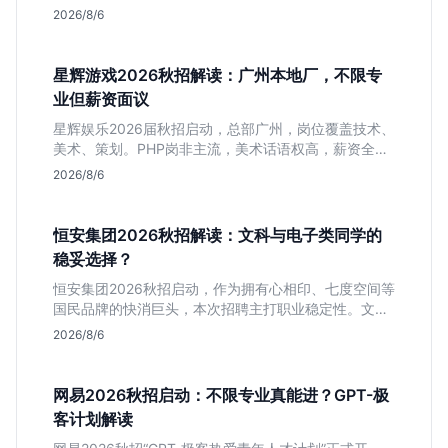
槛，分析算法、仿真等核心方向，帮你判断是否值得投
2026/8/6
递及如何准备硬核项目。
星辉游戏2026秋招解读：广州本地厂，不限专
业但薪资面议
星辉娱乐2026届秋招启动，总部广州，岗位覆盖技术、
美术、策划。PHP岗非主流，美术话语权高，薪资全面
面议。适合想接触项目全流程的应届生，追求大厂光环
2026/8/6
者慎投。
恒安集团2026秋招解读：文科与电子类同学的
稳妥选择？
恒安集团2026秋招启动，作为拥有心相印、七度空间等
国民品牌的快消巨头，本次招聘主打职业稳定性。文章
深度解析管培生项目，明确文商科主攻品牌营销、理工
2026/8/6
科侧重技术支持的岗位逻辑，客观分析传统制造业薪资
平稳但平台扎实的特点，助应届生快速判断投递价值。
网易2026秋招启动：不限专业真能进？GPT-极
客计划解读