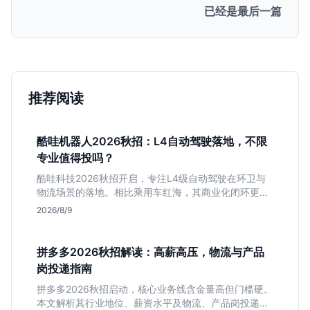
已经是最后一篇
推荐阅读
酷哇机器人2026秋招：L4自动驾驶落地，不限
专业值得投吗？
酷哇科技2026秋招开启，专注L4级自动驾驶在环卫与
物流场景的落地。相比乘用车红海，其商业化闭环更清
晰，现金流相对健康。本文解读其业务模式、岗位稳定
2026/8/9
性及不限专业的投递策略，帮应届生判断是否值得入
手。
拼多多2026秋招解读：高薪高压，物流与产品
岗投递指南
拼多多2026秋招启动，核心业务线含金量高但门槛硬。
本文解析其行业地位、薪资水平及物流、产品岗投递策