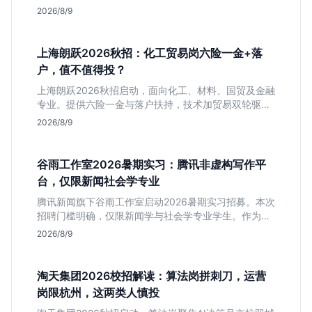
略，助你判断是否适合这种高强度职业起步。
2026/8/9
上海朗跃2026秋招：化工贸易岗六险一金+落
户，值不值得投？
上海朗跃2026秋招启动，面向化工、材料、国贸及金融
专业。提供六险一金与落户扶持，技术加贸易双轮驱动
模式稳定性高。本文解读岗位需求与福利含金量，帮应
2026/8/9
届生快速判断投递价值。
谷雨工作室2026暑期实习：腾讯非虚构写作平
台，仅限新闻社会学专业
腾讯新闻旗下谷雨工作室启动2026暑期实习招募。本次
招聘门槛明确，仅限新闻学与社会学专业学生。作为深
耕非虚构写作的头部团队，该岗位提供独立发稿机会与
2026/8/9
高含金量行业背书，但转正名额紧缩，适合追求深度报
道的垂直领域人才。
淘天集团2026校招解读：算法岗拼刺刀，运营
岗限杭州，这两类人慎投