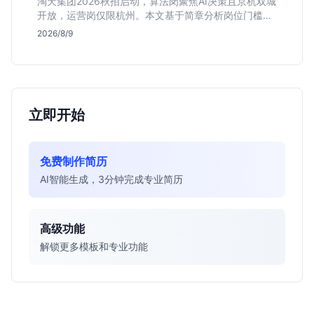
淘天集团2026秋招启动，算法岗聚焦AI决策且京杭双城
开放，运营岗仅限杭州。本文基于简章分析岗位门槛、
薪资行情及适合人群，帮应届生判断是否值得投递。
2026/8/9
立即开始
免费制作简历
AI智能生成，3分钟完成专业简历
高级功能
解锁更多模板和专业功能