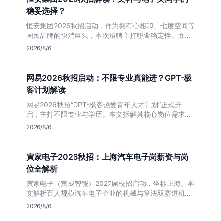
稳妥选择？
恒安集团2026秋招启动，作为拥有心相印、七度空间等
国民品牌的快消巨头，本次招聘主打职业稳定性。文章
深度解析管培生项目，明确文商科主攻品牌营销、理工
2026/8/6
科侧重技术支持的岗位逻辑，客观分析传统制造业薪资
平稳但平台扎实的特点，助应届生快速判断投递价值。
网易2026秋招启动：不限专业真能进？GPT-极
客计划解读
网易2026秋招“GPT-极客热爱青年人才计划”正式开
启，主打不限专业与学历。本文拆解其核心岗位需求
（技术研发、游戏策划、算法），分析非科班同学的投
2026/8/6
递机会与真实门槛，帮你判断是否值得投。
寅家电子2026秋招：上海汽车电子岗薪资与岗
位全解析
寅家电子（寅成智能）2027届校招启动，坐标上海。本
文解析百人规模汽车电子企业的机械与算法双赛道机
会，分析薪资面议背后的含金量及应届生成长路径，助
2026/8/6
你判断是否值得投递。