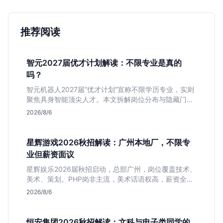
推荐阅读
智元2027届优才计划解读：不限专业是真的
吗？
智元机器人2027届“优才计划”宣称不限学历专业，实则
聚焦具身智能顶尖人才。本文拆解岗位分布与隐藏门
槛，分析算法、仿真等核心方向，帮你判断是否值得投
2026/8/6
递及如何准备硬核项目。
星辉游戏2026秋招解读：广州本地厂，不限专
业但薪资面议
星辉娱乐2026届秋招启动，总部广州，岗位覆盖技术、
美术、策划。PHP岗非主流，美术话语权高，薪资全面
面议。适合想接触项目全流程的应届生，追求大厂光环
2026/8/6
者慎投。
恒安集团2026秋招解读：文科与电子类同学的