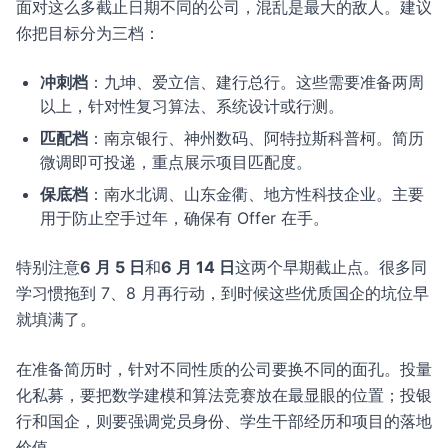
面对这么多截止日期不同的公司，混乱是最大的敌人。建议
你把目标分为三档：
冲刺档
：九坤、爱立信、建行总行。这些需要准备两周
以上，针对性复习算法、系统设计或行测。
匹配档
：南京银行、神州数码、阿特拉斯科普柯。简历
微调即可投递，重点展示项目匹配度。
保底档
：南水北调、山东金衢、地方性科技企业。主要
用于防止空手过年，确保有 Offer 在手。
特别注意
6 月 5 日
和
6 月 14 日
这两个早期截止点。很多同
学习惯拖到 7、8 月再行动，到时候这些优质国企的坑位早
就填满了。
在准备简历时，针对不同性质的公司要换不同的面孔。投量
化私募，要把数学建模和算法竞赛放在最显眼的位置；投银
行和国企，则要强调党员身份、学生干部经历和项目的落地
价值。