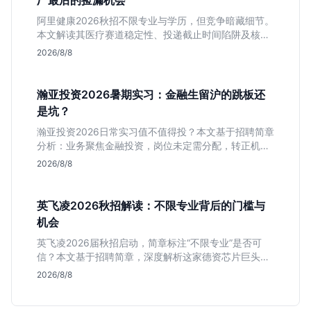
厂最后的捡漏机会
阿里健康2026秋招不限专业与学历，但竞争暗藏细节。
本文解读其医疗赛道稳定性、投递截止时间陷阱及核心
岗位面试节奏，帮应届生判断是否值得投入。
2026/8/8
瀚亚投资2026暑期实习：金融生留沪的跳板还
是坑？
瀚亚投资2026日常实习值不值得投？本文基于招聘简章
分析：业务聚焦金融投资，岗位未定需分配，转正机会
不明确。适合急需上海高含金量实习证明、想接触真实
2026/8/8
资金流向的金融生，不适合追求稳定留用的同学。
英飞凌2026秋招解读：不限专业背后的门槛与
机会
英飞凌2026届秋招启动，简章标注“不限专业”是否可
信？本文基于招聘简章，深度解析这家德资芯片巨头的
行业地位、校招真实门槛及投递策略，助你判断是否值
2026/8/8
得投入。