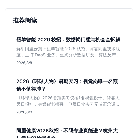
推荐阅读
瓴羊智能 2026 校招：数据岗门槛与机会全拆解
解析阿里云旗下瓴羊智能 2026 秋招。背靠阿里技术底
座，主打 DaaS 业务。重点分析数据研发、算法及产品
岗的硬性要求，评估 B 端数据路线的成长曲线与抗压挑
2026/8/8
战，助你判断是否值得投递。
2026《环球人物》暑期实习：视觉岗唯一名额
值不值得冲？
《环球人物》2026暑期实习仅招1名视觉设计。背靠人
民日报社，央媒背书极强，但属日常实习无转正承诺。
适合追求高含金量简历、能接受严谨流程的设计生，想
2026/8/8
进大厂快节奏者慎投。
阿里健康2026秋招：不限专业真能进？杭州大