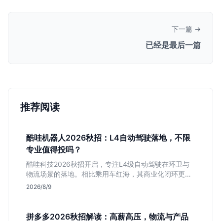
下一篇 →
已经是最后一篇
推荐阅读
酷哇机器人2026秋招：L4自动驾驶落地，不限
专业值得投吗？
酷哇科技2026秋招开启，专注L4级自动驾驶在环卫与
物流场景的落地。相比乘用车红海，其商业化闭环更清
晰，现金流相对健康。本文解读其业务模式、岗位稳定
2026/8/9
性及不限专业的投递策略，帮应届生判断是否值得入
手。
拼多多2026秋招解读：高薪高压，物流与产品