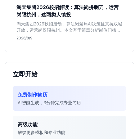
淘天集团2026校招解读：算法岗拼刺刀，运营
岗限杭州，这两类人慎投
淘天集团2026秋招启动，算法岗聚焦AI决策且京杭双城
开放，运营岗仅限杭州。本文基于简章分析岗位门槛、
薪资行情及适合人群，帮应届生判断是否值得投递。
2026/8/9
立即开始
免费制作简历
AI智能生成，3分钟完成专业简历
高级功能
解锁更多模板和专业功能