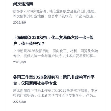
岗投递指南
拼多多2026秋招启动，核心业务线含金量高但门槛硬。
本文解析其行业地位、薪资水平及物流、产品岗投递策
略，助你判断是否适合这种高强度职业起步。
2026/8/9
上海朗跃2026秋招：化工贸易岗六险一金+落
户，值不值得投？
上海朗跃2026秋招启动，面向化工、材料、国贸及金融
专业。提供六险一金与落户扶持，技术加贸易双轮驱动
模式稳定性高。本文解读岗位需求与福利含金量，帮应
2026/8/9
届生快速判断投递价值。
谷雨工作室2026暑期实习：腾讯非虚构写作平
台，仅限新闻社会学专业
腾讯新闻旗下谷雨工作室启动2026暑期实习招募。本次
招聘门槛明确，仅限新闻学与社会学专业学生。作为深
耕非虚构写作的头部团队，该岗位提供独立发稿机会与
2026/8/9
高含金量行业背书，但转正名额紧缩，适合追求深度报
道的垂直领域人才。